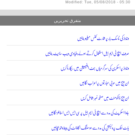
Modified: Tue, 05/08/2018 - 05:30
متفرق تحریریں
ونڈوز کی ٹاسک بار پر شارٹ کٹس مینیو بنائیں
صرف ایچ ٹی ایم ایل استعمال کرتے ہوئے بنیادی ویب سائیٹ بنائیں
ونڈوز پر اسکرین کی سرگرمیاں جف اینیمیشن میں ریکارڈ کریں
ان پیج میں عربی عبارتوں پر اعراب لگائیں
ان پیج ڈاکومنٹ میں صفحہ نمبر شامل کریں
جاوا اسکرپٹ کی مدد سے ایچ ٹی ایم ایل پر سی ایس ایس اسٹائلز لگائیں
ہاٹ لنک پروٹیکشن کی مدد سے ہوسٹنگ اکاؤنٹ کی بینڈوتھ بچائیں