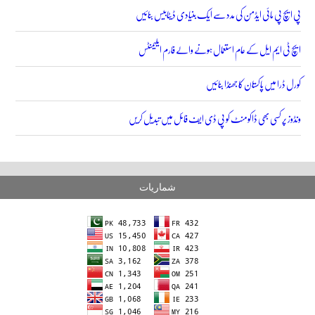
پی ایچ پی مائی ایڈمن کی مدد سے ایک بنیادی ڈیٹابیس بنائیں
ایچ ٹی ایم ایل کے عام استعمال ہونے والے فارم ایلیمنٹس
کورل ڈرا میں پاکستان کا جھنڈا بنائیں
ونڈوز پر کسی بھی ڈاکومنٹ کو پی ڈی ایف فائل میں تبدیل کریں
شماریات