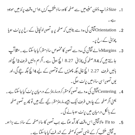
Size ڈراپ ڈاؤن مینیو میں سے صفحہ کا وہ سائز منتخب کریں جو اس وقت پرنٹر میں موجود
ہے۔
Orientation آپشن کی مدد سے بتائیں کہ صفحہ پر یہ تصویر اونچائی کے رخ پر پرنٹ ہو یا
چوڑائی کے رخ پر۔
Margins والے آپشن کی مدد سے تصویر کا مخصوص سائز مقرر کیا جا سکتا ہے۔ مثلاً‌ آپ
8.27
جانتے ہیں کہ A4 صفحہ کی چوڑائی
انچ ہوتی ہے۔ اگر ہم دائیں طرف 2 انچ اور
2.27
بائیں طرف
انچ خالی جگہ چھوڑیں گے تو تصویر کے لیے 4 انچ جگہ بچے گی، اور
یوں تصویر اسی سائز میں پرنٹ ہوگی۔
Centering آپشن کی مدد سے تصویر کو مقرر کردہ مارجنز کے درمیان پرنٹ کیا جا سکتا ہے۔
یعنی اگر صفحہ کے چاروں طرف ایک جیسے مارجنز مقرر کیے گئے ہیں تو پھر یہ تصویر صفحہ
کے بالکل درمیان میں پرنٹ ہو جائے گی۔
Fit to
والا آپشن اس وقت کار آمد ہوتا ہے جب تصویر کا سائز صفحہ کے سائز سے بڑا ہو۔
یہ آپشن منتخب کر کے ایسی تصویر کو صفحہ کے اندر فٹ کیا جا سکتا ہے۔