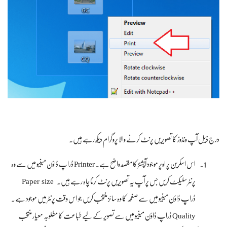
درج ذیل آپ ونڈوز کا تصویریں پرنٹ کرنے والا پروگرام دیکھ رہے ہیں۔
اس اسکرین پر اوپر موجود آپشنز کا مقصد واضح ہے۔ Printer ڈراپ ڈاؤن مینیو میں سے وہ
Paper size
پرنٹر سلیکٹ کریں جس پر آپ یہ تصویریں پرنٹ کرنا چاہ رہے ہیں۔
ڈراپ ڈاؤن مینیو میں سے صفحہ کا وہ سائز منتخب کریں جو اس وقت پرنٹر میں موجود ہے۔
Quality ڈراپ ڈاؤن مینیو میں سے تصویر کے لیے طباعت کا مطلوبہ معیار منتخب