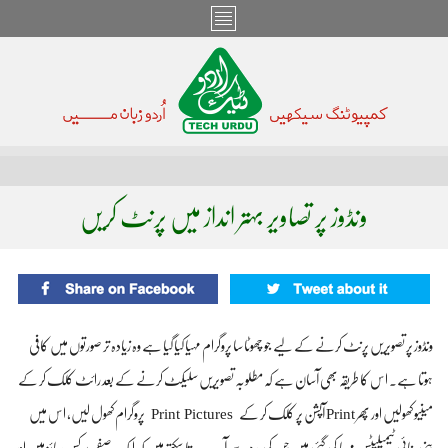
ونڈوز پر تصاویر بہتر انداز میں پرنٹ کریں
ونڈوز پر تصویریں پرنٹ کرنے کے لیے جو چھوٹا سا پروگرام مہیا کیا گیا ہے وہ زیادہ تر صورتوں میں کافی
ہوتا ہے۔ اس کا طریقہ بھی آسان ہے کہ مطلوبہ تصویریں سلیکٹ کرنے کے بعد رائٹ کلک کر کے
Print Pictures
مینیو کھولیں اور پھر Print آپشن پر کلک کر کے
پروگرام کھول لیں، اس میں