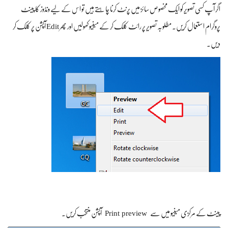
اگر آپ کسی تصویر کو ایک مخصوص سائز میں پرنٹ کرنا چاہتے ہیں تو اس کے لیے ونڈوز کا پینٹ
پروگرام استعمال کریں۔ مطلوبہ تصویر پر رائٹ کلک کر کے مینیو کھولیں اور پھر Edit آپشن پر کلک کر
دیں۔
Print preview
پینٹ کے مرکزی مینیو میں سے
آپشن منتخب کریں۔