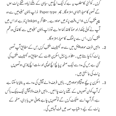
کریں۔ کوالٹی کا مطلب یہ ہے کہ ایک انچ میں سیاہی کے جتنے زیادہ نقطے پرنٹ ہوں
Paper type
گے تصویر کا معیار اتنا ہی بہتر ہوگا۔ پھر
ڈراپ ڈاؤن مینیو میں سے وہ
پیپر منتخب کریں جو اس وقت پرنٹر میں موجود ہے۔ مثلاً‌ اگر یہ Inkjet پرنٹر ہے اور اس میں
آپ نے کوئی چمکدار اور موٹا کاغذ رکھا ہوا ہے تو ڈراپ ڈاؤن مینیو میں سے کاغذ کی وہ قسم
منتخب کریں، اس سے پرنٹنگ کا معیار بہتر ہوگا۔
دائیں طرف موجود پینل میں سے وہ ٹیمپلیٹ منتخب کریں جس کے مطابق آپ تصویر
پرنٹ کرنا چاہتے ہیں۔ مثلاً‌ درج ذیل اسکرین شاٹ کے مطابق وہ ٹیمپلیٹ منتخب کی
گئی ہے جس کی مدد سے ایک صفحہ پر پانچ انچ اونچی اور سات انچ چوڑی دو تصویریں
پرنٹ کی جا سکتی ہیں۔
اسکرین پر نیچے دو آپشنز موجود ہیں۔ بائیں طرف والے آپشن کی مدد سے یہ بتایا جا سکتا ہے
کہ آپ کو ان تصویروں کے کتنے پرنٹ چاہئیں۔ دائیں طرف والا آپشن ایک چیک باکس
ہے، اگر آپ اسے سلیکٹ کریں گے تو تصویریں چاہے چھوٹی ہوں یا بڑی، صفحہ کے
پرنٹ کے لیے دستیاب حصہ میں فٹ آجائیں گی۔