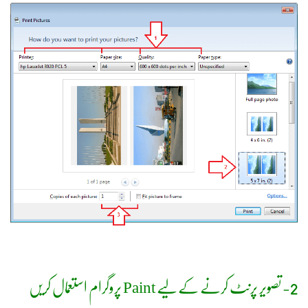
2- تصویر پرنٹ کرنے کے لیے Paint پروگرام استعمال کریں