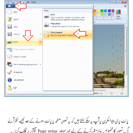
پرنٹ پری ویو اسکرین پر آپ یہ دیکھ سکتے ہیں کہ یہ تصویر صفحہ پر پرنٹ ہونے کے بعد کیسے نظر آئے
Page setup
گی۔ تصویر کا مخصوص سائز مقرر کرنے کے لیے اوپر موجود
آپشن پر کلک کریں۔