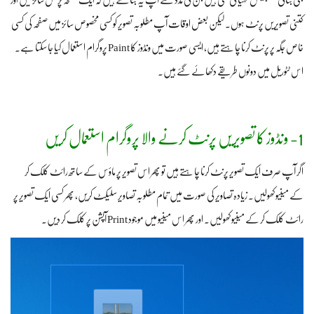
بنی بنائی ٹیمپلیٹس مہیا کی گئی ہیں جن کی مدد سے آپ یہ بتا سکتے ہیں کہ ایک صفحہ پر کس سائز میں اور
کتنی تصویریں پرنٹ ہوں۔ لیکن بعض اوقات آپ مطلوبہ تصویر کو کسی مخصوص سائز میں صفحہ کی کسی
خاص جگہ پر پرنٹ کرنا چاہتے ہیں، ایسی صورت میں ونڈوز کا Paint پروگرام استعمال کیا جا سکتا ہے۔
اس ٹٹوریل میں دونوں طریقے دکھائے گئے ہیں۔
1- ونڈوز کا تصویریں پرنٹ کرنے والا پروگرام استعمال کریں
اگر آپ صرف ایک تصویر پرنٹ کرنا چاہتے ہیں تو پھر اس تصویر پر ماؤس کے ساتھ رائٹ کلک کر
کے مینیو کھولیں۔ زیادہ تصاویر کی صورت میں تمام مطلوبہ تصاویر سلیکٹ کریں، پھر کسی ایک تصویر پر
رائٹ کلک کر کے مینیو کھولیں۔ اور پھر اس مینیو میں موجود Print آپشن پر کلک کر دیں۔