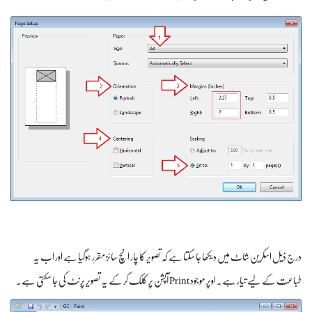
درج ذیل اسکرین شاٹ میں دیکھا جا سکتا ہے کہ تصویر کا چار انچ سائز مقرر ہوگیا ہے اور اب یہ
طباعت کے لیے تیار ہے۔ اوپر موجود Print آپشن پر کلک کر کے یہ تصویر پرنٹ کی جا سکتی ہے۔