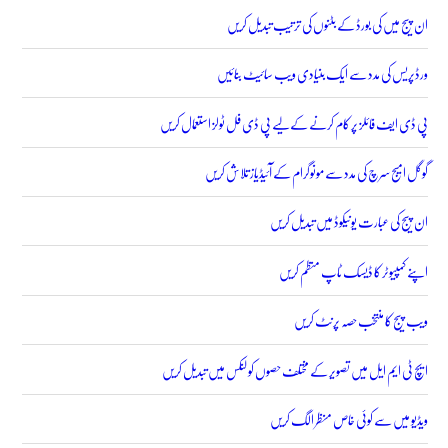
ان پیج میں کی بورڈ کے بٹنوں کی ترتیب تبدیل کریں
ورڈپریس کی مدد سے ایک بنیادی ویب سائیٹ بنائیں
پی ڈی ایف فائلز پر کام کرنے کے لیے پی ڈی فل ٹولز استعمال کریں
گوگل امیج سرچ کی مدد سے مونوگرام کے آئیڈیاز تلاش کریں
ان پیج کی عبارت یونیکوڈ میں تبدیل کریں
اپنے کمپیوٹر کا ڈیسک ٹاپ منظم کریں
ویب پیج کا منتخب حصہ پرنٹ کریں
ایچ ٹی ایم ایل میں تصویر کے مختلف حصوں کو لنکس میں تبدیل کریں
ویڈیو میں سے کوئی خاص منظر الگ کریں