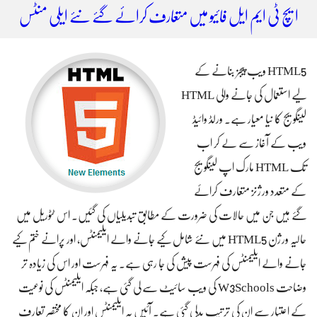
ایچ ٹی ایم ایل فائیو میں متعارف کرائے گئے نئے ایلی منٹس
HTML5 ویب پیجز بنانے کے
لیے استعمال کی جانے والی HTML
لینگویج کا نیا معیار ہے۔ ورلڈ وائیڈ
ویب کے آغاز سے لے کر اب
تک HTML مارک اپ لینگویج
کے متعدد ورژنز متعارف کرائے
گئے ہیں جن میں حالات کی ضرورت کے مطابق تبدیلیاں کی گئیں۔ اس ٹٹوریل میں
حالیہ ورژن HTML5 میں نئے شامل کیے جانے والے ایلیمنٹس، اور پرانے ختم کیے
جانے والے ایلیمنٹس کی فہرست پیش کی جا رہی ہے۔ یہ فہرست اور اس کی زیادہ تر
وضاحت W3Schools کی ویب سائیٹ سے لی گئی ہے، جبکہ ایلیمنٹس کی نوعیت
کے اعتبار سے ان کی ترتیب بدلی گئی ہے۔ آئیں یہ ایلیمنٹس اور ان کا مختصر تعارف