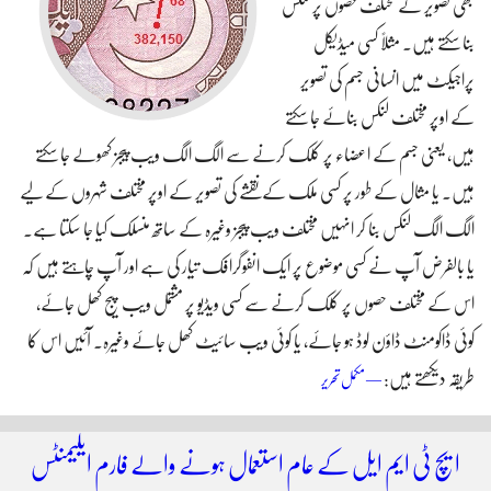
بھی تصویر کے مختلف حصوں پر لنکس
منظم
بنا سکتے ہیں۔ مثلاً‌ کسی میڈیکل
بنائیں
پراجیکٹ میں انسانی جسم کی تصویر
کے اوپر مختلف لنکس بنائے جا سکتے
ہیں، یعنی جسم کے اعضاء پر کلک کرنے سے الگ الگ ویب پیجز کھولے جا سکتے
ہیں۔ یا مثال کے طور پر کسی ملک کے نقشے کی تصویر کے اوپر مختلف شہروں کے لیے
الگ الگ لنکس بنا کر انہیں مختلف ویب پیجز وغیرہ کے ساتھ منسلک کیا جا سکتا ہے۔
یا بالفرض آپ نے کسی موضوع پر ایک انفوگرافک تیار کی ہے اور آپ چاہتے ہیں کہ
اس کے مختلف حصوں پر کلک کرنے سے کسی ویڈیو پر مشتمل ویب پیج کھل جائے،
کوئی ڈاکومنٹ ڈاؤن لوڈ ہو جائے، یا کوئی ویب سائیٹ کھل جائے وغیرہ۔ آئیں اس کا
طریقہ دیکھتے ہیں:
ایچ ٹی ایم ایل میں تصویر کے مختلف حصوں کو لنکس میں تبدیل کریں
— مکمل تحریر
ایچ ٹی ایم ایل کے عام استعمال ہونے والے فارم ایلیمنٹس