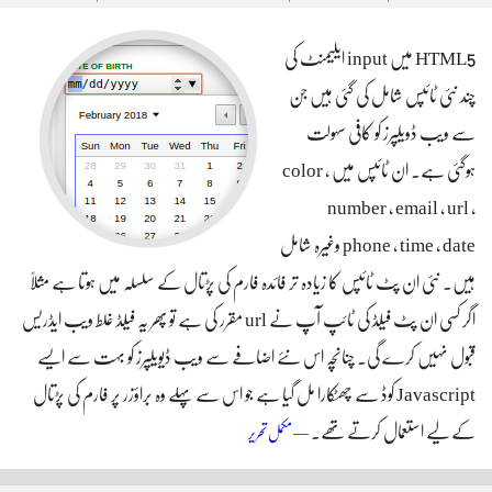
HTML5 میں input ایلیمنٹ کی
چند نئی ٹائپس شامل کی گئی ہیں جن
سے ویب ڈویلپرز کو کافی سہولت
ہوگئی ہے۔ ان ٹائپس میں color ,
number , email , url ,
phone , time , date وغیرہ شامل
ہیں۔ نئی ان پٹ ٹائپس کا زیادہ تر فائدہ فارم کی پڑتال کے سلسلہ میں ہوتا ہے مثلاً
اگر کسی ان پٹ فیلڈ کی ٹائپ آپ نے url مقرر کی ہے تو پھر یہ فیلڈ غلط ویب ایڈریس
قبول نہیں کرے گی۔ چنانچہ اس نئے اضافے سے ویب ڈیویلپرز کو بہت سے ایسے
Javascript کوڈ سے چھٹکارا مل گیا ہے جو اس سے پہلے وہ براؤزر پر فارم کی پڑتال
کے لیے استعمال کرتے تھے۔
ایچ ٹی ایم ایل کے عام استعمال ہونے والے فارم
— مکمل تحریر
ایلیمنٹس