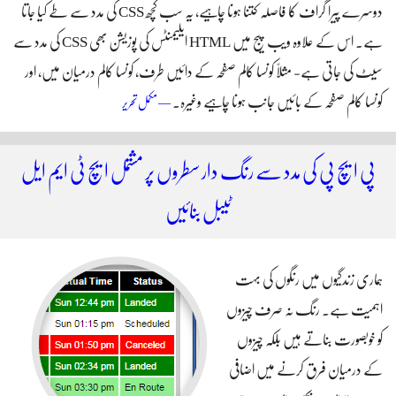
دوسرے پیرا گراف کا فاصلہ کتنا ہونا چاہیے، یہ سب کچھ CSS کی مدد سے طے کیا جاتا
ہے۔ اس کے علاوہ ویب پیج میں HTML ایلیمنٹس کی پوزیشن بھی CSS کی مدد سے
سیٹ کی جاتی ہے- مثلاً‌ کونسا کالم صفحہ کے دائیں طرف، کونسا کالم درمیان میں، اور
کونسا کالم صفحہ کے بائیں جانب ہونا چاہیے وغیرہ۔
سی ایس ایس کوڈ کیسے لکھا جائے؟
— مکمل تحریر
پی ایچ پی کی مدد سے رنگ دار سطروں پر مشتمل ایچ ٹی ایم ایل
ٹیبل بنائیں
ہماری زندگیوں میں رنگوں کی بہت
اہمیت ہے۔ رنگ نہ صرف چیزوں
کو خوبصورت بناتے ہیں بلکہ چیزوں
کے درمیان فرق کرنے میں اضافی