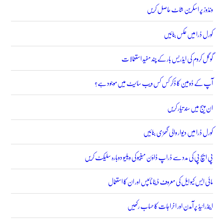
ونڈوز پر اسکرین شاٹ حاصل کریں
کورل ڈرا میں عکس بنائیں
گوگل کروم کی ایڈریس بار کے چند مفید استعمالات
آپ کے ڈومین کا ذکر کس کس ویب سائیٹ میں موجود ہے؟
ان پیج میں سند تیار کریں
کورل ڈرا میں دیوار والی گھڑی بنائیں
پی ایچ پی کی مدد سے ڈراپ ڈاؤن مینیو کی ویلیو دوبارہ سلیکٹ کریں
مائی ایس کیو ایل کی معروف ڈیٹا ٹائپس اور ان کا استعمال
اینڈرائیڈ پر آمدن اور اخراجات کا حساب رکھیں