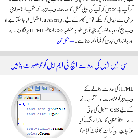
اگر آپ چاہتے ہیں کہ آپ کی ایپلی کیشن کا صارف ویب پیجز کے منتخب اسٹائلز اپنی
مرضی سے تبدیل کر سکے، تو اس کام کے لیے Javascript استعمال کیا جا سکتا ہے جو
ویب پیج کو دوبارہ لوڈ کیے بغیر فوری طور پر مطلوبہ CSS اسٹائلز HTML پر لگا دیتا ہے
اور براؤزر اس تبدیلی کو فوراً‌ دکھا دیتا ہے۔
جاوا اسکرپٹ کی مدد سے ایچ ٹی ایم ایل پر سی
— مکمل تحریر
ایس ایس اسٹائلز لگائیں
سی ایس ایس کی مدد سے ایچ ٹی ایم ایل کو خوبصورت بنائیں
HTML کی مدد سے بنائے گئے
ویب پیجز کو خوبصورت اور منظم بنانے
کے لیے CSS استعمال کی جاتی
ہے۔ مثلاً‌ عنوان کا سائز اور رنگ کیا
ہونا چاہیے، پیراگراف کا فونٹ کیا ہونا