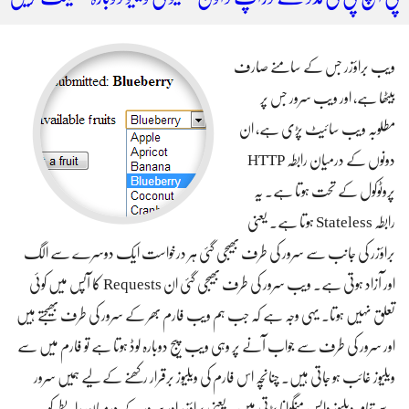
ویب براؤزر جس کے سامنے صارف
بیٹھا ہے، اور ویب سرور جس پر
مطلوبہ ویب سائیٹ پڑی ہے، ان
دونوں کے درمیان رابطہ HTTP
پروٹوکول کے تحت ہوتا ہے۔ یہ
رابطہ Stateless ہوتا ہے۔ یعنی
براؤزر کی جانب سے سرور کی طرف بھیجی گئی ہر درخواست ایک دوسرے سے الگ
اور آزاد ہوتی ہے۔ ویب سرور کی طرف بھیجی گئی ان Requests کا آپس میں کوئی
تعلق نہیں ہوتا۔ یہی وجہ ہے کہ جب ہم ویب فارم بھر کے سرور کی طرف بھیجتے ہیں
اور سرور کی طرف سے جواب آنے پر وہی ویب پیج دوبارہ لوڈ ہوتا ہے تو فارم میں سے
ویلیوز غائب ہو جاتی ہیں۔ چنانچہ اس فارم کی ویلیوز برقرار رکھنے کے لیے ہمیں سرور