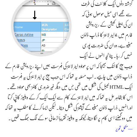
گزشتہ دنوں ایک کلائنٹ کی طرف
سے مجھے ای میل موصول ہوئی کہ
ان کی ایپلی کیشن کے ریزرویشن
فارم میں جو ایئر لائنز کا ڈراپ ڈاؤن
مینیو ہے، وہ ان کی ضرورت پوری
نہیں کر رہا۔ چنانچہ انہوں نے ایک
ویب پیج کا لنک بھیجا کہ اس پر موجود ایئر لائنز کی فہرست ہمیں اپنے ریزرویشن فارم کے
ڈراپ ڈاؤن میں چاہیے۔ اب مسئلہ یہ تھا کہ اس ویب پیج پر ایئر لائنز کی یہ فہرست
ایک HTML ٹیبل کی شکل میں تھی جس میں دیگر غیر ضروری کالمز بھی موجود تھے۔
اس کا بظاہر حل یہ تھا کہ میں ایئر لائنز کے کالم سے ایک ایک کر کے ویلیوز کاپی کرتا
اور انہیں ڈراپ ڈاؤن مینیو کے آپشنز کی شکل دیتا۔ لیکن ایسا کرنے کا مطلب یہ تھا کہ
میں دو گھنٹے اسی کام پر لگا دیتا، کیونکہ یہ ویلیوز تقریباً‌ اڑھائی سو کے لگ بھگ تھیں۔
ایچ ٹی ایم ایل ٹیبل کے اضافی کالمز سے چھٹکارہ حاصل کریں
— مکمل تحریر