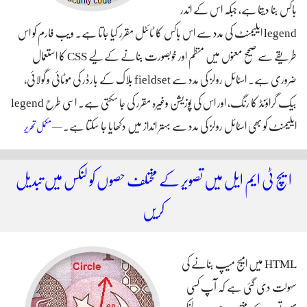
باکس بنا دیتا ہے، جبکہ اس کے اندر
legend ایلیمنٹ کی مدد سے اس باکس کا ٹائٹل مقرر کیا جاتا ہے۔ ویب فارم کو اس
طریقے سے صحیح معنوں میں منظم اور خوبصورت بنانے کے لیے CSS کا استعمال
ضروری ہے۔ اسٹائل رولز کی مدد سے fieldset بلاک کے بارڈر کی موٹائی و گولائی،
بیک گراؤنڈ کا رنگ، اور اس کی پوزیشن وغیرہ مقرر کی جا سکتی ہے۔ اسی طرح legend
ایلیمنٹ کو بھی اسٹائل رولز کی مدد سے بہتر انداز میں دکھایا جا سکتا ہے۔
ویب
— مکمل تحریر
فارم کو
فیلڈ
ایچ ٹی ایم ایل میں تصویر کے مختلف حصوں کو لنکس میں تبدیل
سیٹ
کریں
ایلی
منٹ
HTML میں امیج میپ بنانے کی
کی مدد
سہولت دی گئی ہے کہ آپ کسی
سے