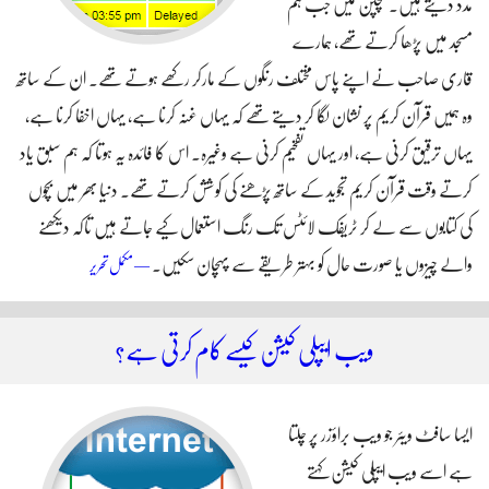
مدد دیتے ہیں۔ بچپن میں جب ہم
مسجد میں پڑھا کرتے تھے، ہمارے
قاری صاحب نے اپنے پاس مختلف رنگوں کے مارکر رکھے ہوتے تھے۔ ان کے ساتھ
وہ ہمیں قرآن کریم پر نشان لگا کر دیتے تھے کہ یہاں غنہ کرنا ہے، یہاں اخفا کرنا ہے،
یہاں ترقیق کرنی ہے، اور یہاں تفخیم کرنی ہے وغیرہ۔ اس کا فائدہ یہ ہوتا کہ ہم سبق یاد
کرتے وقت قرآن کریم تجوید کے ساتھ پڑھنے کی کوشش کرتے تھے۔ دنیا بھر میں بچوں
کی کتابوں سے لے کر ٹریفک لائٹس تک رنگ استعمال کیے جاتے ہیں تاکہ دیکھنے
والے چیزوں یا صورت حال کو بہتر طریقے سے پہچان سکیں۔
پی ایچ پی کی مدد سے
— مکمل تحریر
رنگ دار سطروں پر
مشتمل ایچ ٹی ایم
ویب ایپلی کیشن کیسے کام کرتی ہے؟
ایل ٹیبل بنائیں
ایسا سافٹ ویئر جو ویب براؤزر پر چلتا
ہے اسے ویب ایپلی کیشن کہتے