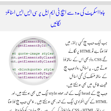
سائیٹ بنائیں
جاوا اسکرپٹ کی مدد سے ایچ ٹی ایم ایل پر سی ایس ایس اسٹائلز
لگائیں
جب ایک ویب پیج کسی براؤزر میں
لوڈ ہوتا ہے تو HTML پر لگائے
گئے CSS رولز بھی اس کے ساتھ لوڈ
ہوتے ہیں۔ یہ اسٹائل رولز ویب پیج
کے ساتھ منسلک کی گئی اسٹائل
شیٹ فائل میں بھی ہو سکتے ہیں،
ویب پیج کے head ٹیگ کے اندر موجود style ٹیگ میں بھی ہو سکتے ہیں، اور
HTML کے کسی انفرادی ٹیگ کے اندر بھی ہو سکتے ہیں۔ جونہی ویب پیج لوڈ ہوتا
ہے براؤزر HTML پر CSS رولز اپلائی کر کے یہ ویب پیج صارف کو دکھا دیتا ہے۔