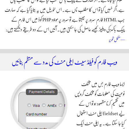
معلوم کیا جاتا ہے۔ اگر صارف نے چیک باکس منتخب کیا ہے تو اس کا مطلب ہاں
ہے، اگر نہیں کیا تو اس کا مطلب ناں ہے۔ اس ٹٹوریل میں یہ بتایا گیا ہے کہ صارف
جب HTML فارم سرور پر بھیجتا ہے تو سرور پر موجود PHP کوڈ میں اس فارم کے
چیک باکسز کی ویلیوز کیسے حاصل کی جا سکتی ہیں۔ آئیں اس کے دو طریقے دیکھتے ہیں:
پی ایچ پی میں چیک باکس کی ویلیو حاصل کریں
— مکمل تحریر
ویب فارم کو فیلڈ سیٹ ایلی منٹ کی مدد سے منظم بنائیں
ایسا ویب فارم جس میں مختلف
نوعیت کی معلومات کو مختلف گروپس
میں تقسیم کرنا مقصود ہو تو اس کے
لیے fieldset ایلی منٹ استعمال
کیا جا سکتا ہے۔ یہ ایلی منٹ ایک