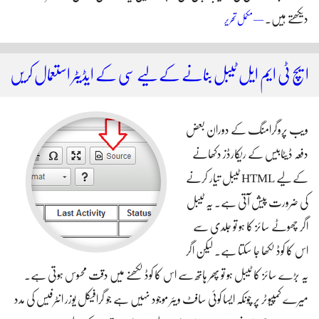
دیکھتے ہیں۔
ایچ ٹی ایم ایل فائیو میں متعارف کرائے گئے نئے ایلی منٹس
— مکمل تحریر
ایچ ٹی ایم ایل ٹیبل بنانے کے لیے سی کے ایڈیٹر استعمال کریں
ویب پروگرامنگ کے دوران بعض
دفعہ ڈیٹابیس کے ریکارڈز دکھانے
کے لیے HTML ٹیبل تیار کرنے
کی ضرورت پیش آتی ہے۔ یہ ٹیبل
اگر چھوٹے سائز کا ہو تو جلدی سے
اس کا کوڈ لکھا جا سکتا ہے۔ لیکن اگر
یہ بڑے سائز کا ٹیبل ہو تو پھر ہاتھ سے اس کا کوڈ لکھنے میں دقت محسوس ہوتی ہے۔
میرے کمپیوٹر پر چونکہ ایسا کوئی سافٹ ویئر موجود نہیں ہے جو گرافیکل یوزر انٹرفیس کی مدد