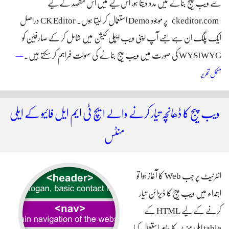
سے ویب پیج بنانے میں مدد دیتا ہو، اس لیے میں اس مقصد کے لیے
ckeditor.com
پر موجود Demo استعمال کر لیتا ہوں۔ CK Editor دراصل
ایک پلگ ان ہے جسے آپ اپنی ویب ایپلی کیشن میں شامل کر کے صارفین کو
WYSIWYG کی صورت میں ویب پیج بنانے کی سہولت فراہم کر سکتے ہیں۔
—
ایچ ٹی ایم ایل ٹیبل بنانے کے لیے سی کے ایڈیٹر استعمال کریں
مکمل تحریر
ویب پیج کا ڈھانچہ تیار کرنے والے ایچ ٹی ایم ایل فائیو کے ایلی
منٹس
انٹرنیٹ پر جب Web کا آغاز ہوا تو
ابتداء میں ویب پیج کا ڈیزائن تیار
کرنے کے لیے HTML کے
table ایلی منٹ کا عام استعمال کیا