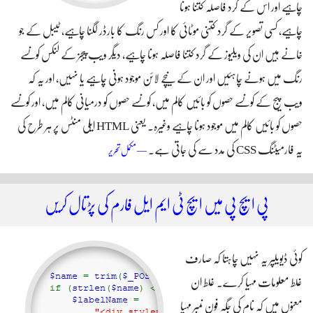
چاہیے اور اس کے گرد فاصلہ کتنا ہونا
چاہیے، کسی تصویر کے گرد کتنی موٹائی کا اور کس رنگ کا بارڈر لگنا چاہیے، ٹیبل کے جو
خانے ہیں ان کی ویلیوز کے گرد کتنا فاصلہ ہونا چاہیے، دیگر ویب پیجز کے لنکس کونسے
رنگ میں ہونے چاہئیں اور ان کے نیچے لائن موجود ہونی چاہیے یا نہیں، اور یہ کہ
ویب پیج کے کونسے حصوں کو بائیں کالم میں، کونسے حصوں کو درمیانی کالم میں، اور کونسے
حصوں کو بائیں کالم میں موجود ہونا چاہیے وغیرہ۔ یعنی HTML ایلی منٹس پر ہر طرح کی
یہ فارمیٹنگ CSS کی مدد سے کی جاتی ہے۔
سی ایس ایس کی مدد سے ایچ ٹی ایم
— مکمل تحریر
ایل کو خوبصورت بنائیں
پی ایچ پی میں ایچ ٹی ایم ایل فارم کی پڑتال کریں
کوئی ڈیویلپر یہ نہیں چاہتا کہ صارف
غلط معلومات مہیا کرے۔ غلط ان
معنوں میں کہ نام کی جگہ فون نمبر مہیا