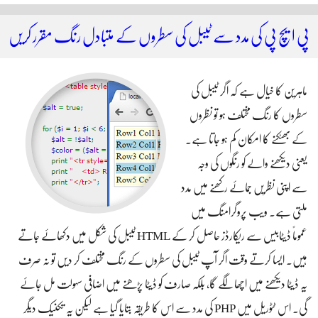
پی ایچ پی کی مدد سے ٹیبل کی سطروں کے متبادل رنگ مقرر کریں
ماہرین کا خیال ہے کہ اگر ٹیبل کی
سطروں کا رنگ مختلف ہو تو نظروں
کے بھٹکنے کا امکان کم ہو جاتا ہے۔
یعنی دیکھنے والے کو رنگوں کی وجہ
سے اپنی نظریں جمائے رکھنے میں مدد
ملتی ہے۔ ویب پروگرامنگ میں
عموماً‌ ڈیٹابیس سے ریکارڈز حاصل کر کے HTML ٹیبل کی شکل میں دکھائے جاتے
ہیں۔ ایسا کرتے وقت اگر آپ ٹیبل کی سطروں کے رنگ مختلف کر دیں تو نہ صرف
یہ ڈیٹا دیکھنے میں اچھا لگے گا، بلکہ صارف کو ڈیٹا پڑھنے میں اضافی سہولت مل جائے
گی۔ اس ٹٹوریل میں PHP کی مدد سے اس کا طریقہ بتایا گیا ہے لیکن یہ تکنیک دیگر