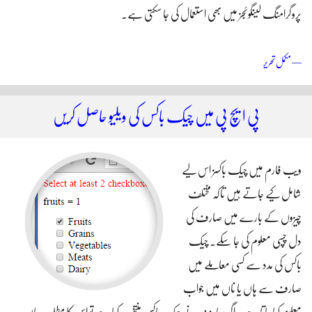
پروگرامنگ لینگوئجز میں بھی استعمال کی جا سکتی ہے۔
پی ایچ پی کی مدد سے ٹیبل کی سطروں کے متبادل رنگ مقرر کریں
— مکمل تحریر
پی ایچ پی میں چیک باکس کی ویلیو حاصل کریں
ویب فارم میں چیک باکسز اس لیے
شامل کیے جاتے ہیں تاکہ مختلف
چیزوں کے بارے میں صارف کی
دل چسپی معلوم کی جا سکے۔ چیک
باکس کی مدد سے کسی معاملے میں
صارف سے ہاں یا ناں میں جواب