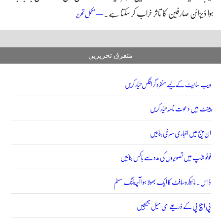
ہوا ڈیزائن صارفین کا تاثر خراب کر سکتا ہے۔
چلتی ویب سائیٹ تبدیل کیے بغیر
— مکمل تحریر
ڈیزائن ٹیسٹ کریں
متفرق تحریریں
ویب سائیٹ کے لیے منفرد گرافکس تیار کریں
پینٹ میں دعوت نامہ تیار کریں
ان پیج میں اخباری سرخی بنائیں
فوٹو شاپ میں تصویروں کی مدد سے باکس بنائیں
ڈاس ۔ مائیکروسافٹ کا ایک بھولا ہوا آپریٹنگ سسٹم
پی ایچ پی کے ذریعے ای میل بھیجیں