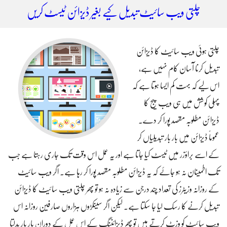
چلتی ویب سائیٹ تبدیل کیے بغیر ڈیزائن ٹیسٹ کریں
چلتی ہوئی ویب سائیٹ کا ڈیزائن
تبدیل کرنا آسان کام نہیں ہے،
اس لیے کہ بہت کم ایسا ہوتا ہے کہ
پہلی کوشش میں ہی ویب پیج کا
ڈیزائن مطلوبہ مقصد پورا کر دے۔
عموماً ڈیزائن میں بار بار تبدیلیاں کر
کے اسے براؤزر میں ٹیسٹ کیا جاتا ہے اور یہ عمل اس وقت تک جاری رہتا ہے جب
تک اطمینان نہ ہو جائے کہ یہ ڈیزائن مطلوبہ مقصد پورا کر رہا ہے۔ اگر ویب سائیٹ
کے روزانہ وزیٹرز کی تعداد چند درجن سے زیادہ نہ ہو تو پھر چلتی ویب سائیٹ کا ڈیزائن
تبدیل کرنے کا رسک لیا جا سکتا ہے۔ لیکن اگر سینکڑوں ہزاروں صارفین روزانہ اس
ویب سائیٹ کو وزٹ کرتے ہیں تو پھر ڈیزائننگ کے اس عمل کے دوران بار بار بدلتا