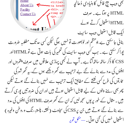
بھی ویب پیج فائل کا بنیادی ڈھانچہ
HTML پر ہوتا ہے۔ صرف
HTML استعمال کرتے ہوئے
ایک قابل استعمال ویب سائیٹ
بنائی جا سکتی ہے جومنظم اور خوبصورت تو نہیں ہوگی لیکن کسی حد تک مطلوبہ ضرورت
پورا کر سکتی ہے۔ جب کسی ویب سائیٹ کی تعمیر کی بات ہوتی ہے تو HTML اور
CSS کا ذکر ساتھ ساتھ آتا ہے۔ آپ نے کبھی پہاڑی علاقوں میں صرف پتھروں اور
اینٹوں کی مدد سے بنائے گئے بے ترتیب سے گھر دیکھے ہوں گے، یہ گھر شہر کی
عمارتوں کی طرح کسی نقشے کے مطابق ایک ترتیب سے نہیں بنائے گئے ہوتے لیکن
پھر بھی رہنے والوں کے لیے قابل استعمال ہوتے ہیں اور ان کی ضرورتیں پوری کرتے
ہیں۔ مثال کے طور پر یوں سمجھ لیں کہ ان کے گھر صرف HTML کی اینٹوں کی مدد
سے بنائے گئے ہوتے ہیں جن پر CSS کی سجاوٹ (نقشہ، پلستر، رنگ و روغن وغیرہ)
استعمال نہیں کی گئی ہوتی۔
صرف ایچ ٹی ایم ایل استعمال کرتے ہوئے بنیادی ویب
— مکمل تحریر