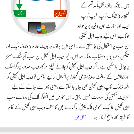
ہیں۔ چونکہ براؤزر تقریباً‌ ہر قسم کے
کمپیوٹر (ڈیسک ٹاپ، لیپ ٹاپ،
ٹیب اور سمارٹ فون وغیرہ) پر موجود
ہوتا ہے، اس لیے ویب ایپلی کیشن
ان سب پر استعمال کی جا سکتی ہے۔ اسی طرح براؤزر ہر پلیٹ فارم (ونڈوز، میک اور
لینکس وغیرہ) پر دستیاب ہوتا ہے، اس لیے ویب ایپلی کیشن ان سب آپریٹنگ سسٹمز
پر چلائی جا سکتی ہے۔ اگر ویب ایپلی کیشن کو چلانے کیلئے درکار ویب سرور، پروگرامنگ
اور ڈیٹابیس کے سافٹ ویئرز مقامی کمپیوٹر پر انسٹال کر لیے جائیں تو ویب ایپلی کیشن کو
بطور ڈیسک ٹاپ ایپلی کیشن بھی چلایا جا سکتا ہے، یعنی پھر اسے چلانے کے لیے
انٹرنیٹ کنکشن کی ضرورت نہیں رہتی۔ اس ٹٹوریل میں انفوگرافک کی مدد سے ویب
ایپلی کیشن کا ایک عمومی خاکہ پیش کیا گیا ہے جس کا مقصد ویب ایپلی کیشن کے کام
کا طریقہ کار واضح کرنا ہے۔
ویب ایپلی کیشن کیسے کام کرتی ہے؟
— مکمل تحریر