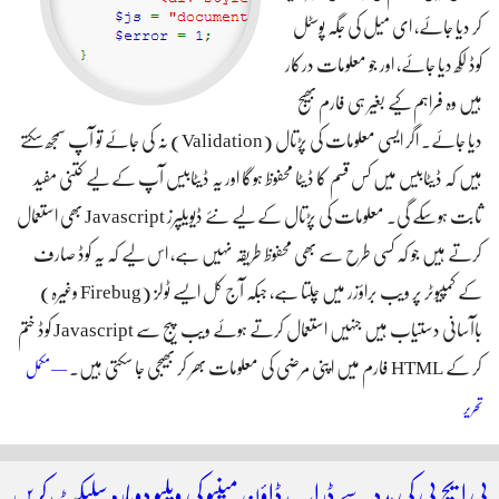
کر دیا جائے، ای میل کی جگہ پوسٹل
کوڈ لکھ دیا جائے، اور جو معلومات درکار
ہیں وہ فراہم کیے بغیر ہی فارم بھیج
دیا جائے۔ اگر ایسی معلومات کی پڑتال (Validation) نہ کی جائے تو آپ سمجھ سکتے
ہیں کہ ڈیٹابیس میں کس قسم کا ڈیٹا محفوظ ہوگا اور یہ ڈیٹابیس آپ کے لیے کتنی مفید
ثابت ہوسکے گی۔ معلومات کی پڑتال کے لیے نئے ڈیویلپرز Javascript بھی استعمال
کرتے ہیں جو کہ کسی طرح سے بھی محفوظ طریقہ نہیں ہے، اس لیے کہ یہ کوڈ صارف
کے کمپیوٹر پر ویب براؤزر میں چلتا ہے، جبکہ آج کل ایسے ٹولز (Firebug وغیرہ)
باآسانی دستیاب ہیں جنہیں استعمال کرتے ہوئے ویب پیج سے Javascript کوڈ ختم
کر کے HTML فارم میں اپنی مرضی کی معلومات بھر کر بھیجی جا سکتی ہیں۔
— مکمل
پی ایچ پی میں ایچ ٹی ایم ایل فارم کی پڑتال کریں
تحریر
پی ایچ پی کی مدد سے ڈراپ ڈاؤن مینیو کی ویلیو دوبارہ سلیکٹ کریں