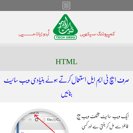
HTML
صرف ایچ ٹی ایم ایل استعمال کرتے ہوئے بنیادی ویب سائیٹ
بنائیں
ایک ویب سائیٹ مختلف ویب پیج
فائلز سے مل کر بنتی ہے اور کسی