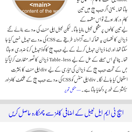
جاتا تھا۔ یعنی اگر ویب پیج میں تین
کالم درکار ہوتے تو اس مقصد کے
لیے تین کالموں پر مشتمل ٹیبل بنایا جاتا۔ لیکن ٹیبل ایلی منٹ کی مدد سے بنائے گئے
ڈیزائن کا نقصان یہ تھا کہ اسے آزادانہ طریقے سے CSS کی مدد سے تبدیل نہیں کیا جا
سکتا تھا، اور ایسا ڈیزائن تبدیل کرنے کے لیے ویب پیج کا کوڈ تبدیل کرنا ضروری ہو جاتا
تھا۔ چنانچہ اس مسئلے کے حل کے لیے Table-less ڈیزائن کا تصور متعارف کرایا گیا
جس کے تحت ویب پیج کے ڈیزائن کی تیاری کے لیے div ایلی منٹ کا بکثرت
استعمال کیا جانے لگا۔ div ایلی منٹس کو CSS کی مدد سے ویب پیج کے مختلف کالمز اور
سیکشنز کے طور پر دکھایا جاتا ہے۔
ویب پیج کا ڈھانچہ تیار کرنے والے ایچ ٹی ایم ایل فائیو
— مکمل تحریر
کے ایلی منٹس
ایچ ٹی ایم ایل ٹیبل کے اضافی کالمز سے چھٹکارہ حاصل کریں