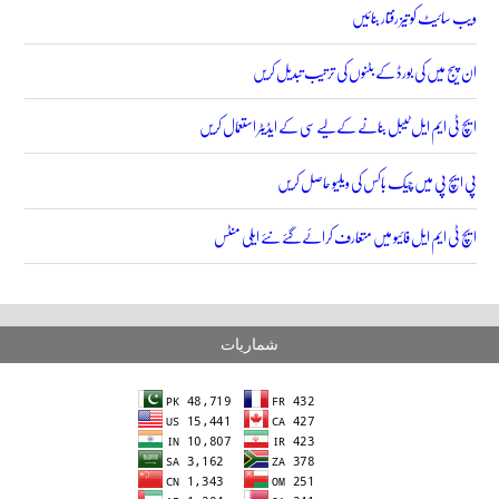
ویب سائیٹ کو تیز رفتار بنائیں
ان پیج میں کی بورڈ کے بٹنوں کی ترتیب تبدیل کریں
ایچ ٹی ایم ایل ٹیبل بنانے کے لیے سی کے ایڈیٹر استعمال کریں
پی ایچ پی میں چیک باکس کی ویلیو حاصل کریں
ایچ ٹی ایم ایل فائیو میں متعارف کرائے گئے نئے ایلی منٹس
شماریات