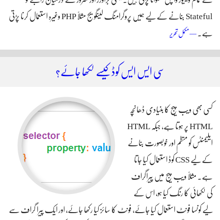
سے تمام ویلیوز واپس منگوانا پڑتی ہیں۔ یعنی براؤزر اور سرور کے درمیان رابطے کو
Stateful بنانے کے لیے ہمیں پروگرامنگ لینگویج مثلاً‌ PHP وغیرہ استعمال کرنا پڑتی
ہے۔
پی ایچ پی کی مدد سے ڈراپ ڈاؤن مینیو کی ویلیو دوبارہ سلیکٹ کریں
— مکمل تحریر
سی ایس ایس کوڈ کیسے لکھا جائے؟
کسی بھی ویب پیج کا بنیادی ڈھانچہ
HTML پر ہوتا ہے، جبکہ HTML
ایلیمنٹس کو منظم اور خوبصورت بنانے
کے لیے CSS کوڈ استعمال کیا جاتا
ہے۔ مثلاً‌ ویب پیج میں پیراگراف
کی لکھائی کا رنگ کیا ہو، اس کے
لیے کونسا فونٹ استعمال کیا جائے، فونٹ کا سائز کیا رکھا جائے، اور ایک پیرا گراف سے