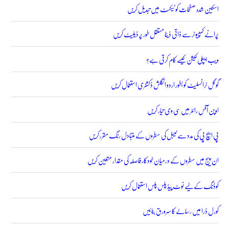
اسکین شدہ صفحات کو ٹیکسٹ میں تبدیل کریں
پرانے کمپیوٹر سے ذاتی ڈیٹا مستقل طور پر ڈیلیٹ کریں
ویب ایپلی کیشن کیسے کام کرتی ہے؟
گوگل ٹرانسلیٹ کو بطور اردو انگلش ڈکشنری استعمال کریں
اوپن آفس رائٹر میں سی وی تیار کریں
پی ایچ پی کی مدد سے ٹیبل کی سطروں کے متبادل رنگ مقرر کریں
ان پیج میں سطروں کے درمیان خودکار فاصلہ کی مقدار متعین کریں
کوڈنگ کے لیے نوٹ پیڈ پلس پلس استعمال کریں
کورل ڈرا میں رسالے کا سرورق بنائیں