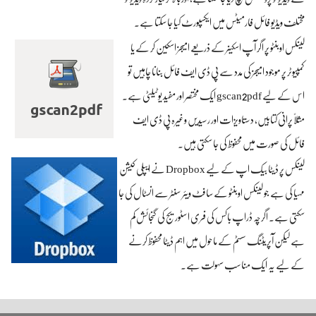
مختلف ویڈیو فائل فارمیٹس میں ایکسپورٹ کیا جا سکتا ہے۔
لینکس اوبنٹو پر اگر آپ اسکینر کے ذریعے امیجز اسکین کر کے یا
کمپیوٹر پر موجود امیجز کی مدد سے پی ڈی ایف فائل بنانا چاہیں تو
اس کے لیے gscan2pdf ایک مختصر اور مفید یوٹیلٹی ہے۔
مثلاً پرانی کتابیں، دستاویزات اور رسیدیں وغیرہ پی ڈی ایف
فائل کی صورت میں محفوظ کی جا سکتی ہیں۔
لینکس پر ڈیٹا بیک اپ کے لیے Dropbox نے ایپلی کیشن
مہیا کی ہے جو لینکس اوبنٹو کے سافٹ ویئر سنٹر سے انسٹال کی جا
سکتی ہے۔ اگرچہ ڈراپ باکس کی فری اسٹوریج کی گنجائش کم
ہے لیکن آپریٹنگ سسٹم کے ماحول میں اہم ڈیٹا محفوظ کرنے
کے لیے یہ ایک مناسب سہولت ہے۔