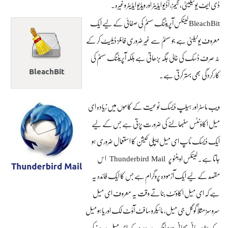
ڈی ایف یوٹیلیٹی، گیمز، آڈیو ایڈیٹر اور ویڈیو ایڈیٹر وغیرہ۔
BleachBit لینکس آپریٹنگ سسٹم کی صفائی کے لیے ایک
معروف یوٹیلٹی ہے جو سسٹم سے غیر ضروری فائلز ڈیلیٹ کر کے
نہ صرف ڈسک کی خالی جگہ بڑھاتی ہے بلکہ آپریٹنگ سسٹم کی
کارکردگی بھی بہتر کرتی ہے۔
ویب ماسٹر اور ہیلپ ڈیسک نوعیت کے کاموں میں زیادہ ای
میل اکاؤنٹس سنبھالنے کی ضرورت پڑتی ہے جس کے لیے
ایک ڈیسک ٹاپ ای میل ایپلی کیشن کا استعمال ضروری ہو
Thunderbird Mail
جاتا ہے۔ لینکس اوبنٹو پر
اس
مقصد کے لیے ایک آزمودہ پروگرام ہے جس کا ایک فائدہ یہ
ہے کہ ای میل اکاؤنٹ بناتے وقت یہ معروف ای میل
سروسز مثلاً گوگل جی میل، مائیکرو سافٹ آؤٹ لک اور یاہو میل