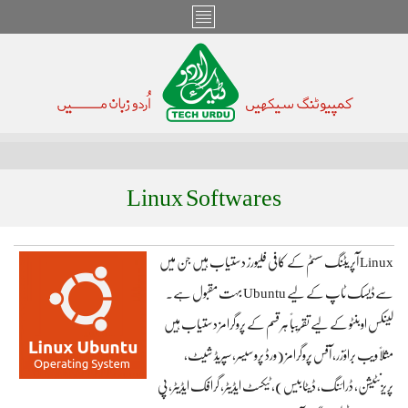
Linux Softwares
Linux آپریٹنگ سسٹم کے کافی فلیورز دستیاب ہیں جن میں
سےڈیسک ٹاپ کے لیے Ubuntu بہت مقبول ہے۔
لینکس اوبنٹو کے لیے تقریباً ہر قسم کے پروگرامز دستیاب ہیں
مثلاً ویب براؤزر، آفس پروگرامز (ورڈ پروسیسر، سپریڈ شیٹ،
پریزنٹیشن، ڈرائنگ، ڈیٹابیس)، ٹیکسٹ ایڈیٹر، گرافک ایڈیٹر، پی