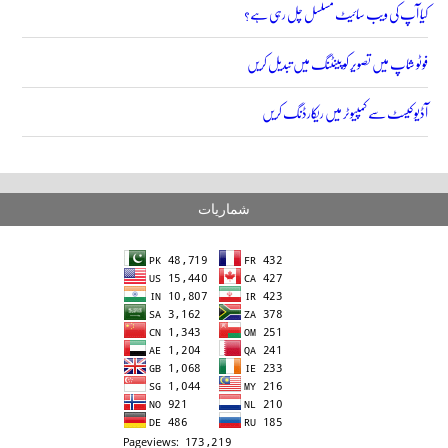
کیا آپ کی ویب سائیٹ مسلسل چل رہی ہے؟
فوٹو شاپ میں تصویر کو پینٹنگ میں تبدیل کریں
آڈیو کیسٹ سے کمپیوٹر میں ریکارڈنگ کریں
شماریات