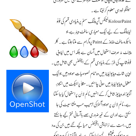
کے علاوہ جانی پہچانی ہوسٹنگ سروسز کے ای میل سرورز کی
سیٹنگز خود ہی معلوم کر لیتا ہے۔
KolourPaint لینکس آپریٹنگ سسٹم پر بنیادی قسم کی فوٹو
ایڈیٹنگ کے لیے ایک معیاری سافٹ ویئر ہے جو
مائیکروسافٹ ونڈوز کے Paint پروگرام سے ملتا جلتا ہے۔ کلر
پینٹ نہ صرف استعمال میں آسان ہے بلکہ اس میں ایڈوبی
فوٹوشاپ کی طرز کے بنیادی قسم کے ایفکٹس بھی شامل ہیں۔
اوپن شاٹ ویڈیو ایڈیٹر میں وہ تمام خصوصیات موجود ہیں جو ایک
معقول ویڈیو ایڈیٹر میں ہونی چاہئیں۔ مثلاً پراجیکٹ میں امیجز،
آڈیوز اور ویڈیوز شامل کر کے انہیں ٹائم لائن پر استعمال کیا جا سکتا
ہے، ٹائم لائن پر موجود آئٹمز کی ترتیب حسب منشا سیٹ کی جا
سکتی ہے اور ان کے غیر ضروری حصے با آسانی ختم کیے جا سکتے
ہیں، بہت سے ٹرانزیشن ایفیکٹس مہیا کیے گئے ہیں جن کی مدد
سے ویڈیو کو پروفیشنل ٹچ دیا جا سکتا ہے، اور بالآخر تیار کردہ ویڈیو کو