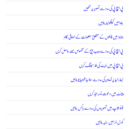
پی ایچ پی کی مدد سے تصویر پر لکھیں
جاوا میں کیلکولیٹر بنائیں
ونڈوز میں فائلوں کے متعلق معلومات کے اضافی کالمز
پی ایچ پی کی مدد سے ویب پیج کے مخصوص حصے حاصل کریں
پی ایچ پی میں ڈیٹ کی فارمیٹنگ کریں
اینڈرائیڈ پر تصاویر کی مدد سے سلائیڈ شو ویڈیو بنائیں
پینٹ میں دعوت نامہ تیار کریں
فوٹو شاپ میں تصویروں کی مدد سے باکس بنائیں
کورل ڈرا میں سایہ بنائیں