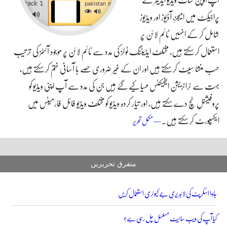
آپ اوپن شاٹ ویڈیو ایڈیٹر کے
پراجیکٹ میں امیجز، آڈیوز اور ویڈیوز
شامل کر کے انہیں ٹائم لائن پر
استعمال کر سکتے ہیں، مختلف ایڈیٹنگ ٹولز کی مدد سے ٹائم لائن پر موجود آئٹمز کی ترتیب
حسب منشا سیٹ کر سکتے ہیں اور ان کے غیر ضروری حصے با آسانی ختم کر سکتے ہیں،
بہت سے ٹرانزیشن ایفیکٹس مہیا کیے گئے ہیں جن کی مدد سے آپ اپنی ویڈیو کو
پروفیشنل ٹچ دے سکتے ہیں، اور تیار کردہ ویڈیو کو مختلف ویڈیو فائل فارمیٹس میں
ایکسپورٹ کر سکتے ہیں۔
لینکس اوبنٹو پر اوپن شاٹ ویڈیو ایڈیٹر انسٹال کریں
— مکمل تحریر
متفرق تحریریں
جاوا اسکرپٹ کی لائبریری جے کیوئری استعمال کریں
کیا آپ کی ویب سائیٹ مسلسل چل رہی ہے؟