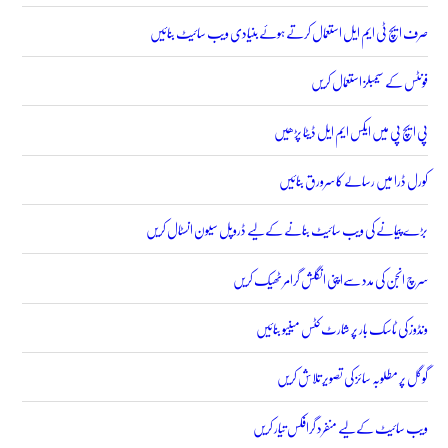
صرف ایچ ٹی ایم ایل استعمال کرتے ہوئے بنیادی ویب سائیٹ بنائیں
فونٹس کے سیمبلز استعمال کریں
پی ایچ پی میں ایکس ایم ایل ڈیٹا پڑھیں
کورل ڈرا میں رسالے کا سرورق بنائیں
بڑے پیمانے کی ویب سائیٹ بنانے کے لیے ڈروپل سیون انسٹال کریں
سرچ انجن کی مدد سےاپنی انگلش گرامر ٹھیک کریں
ونڈوز کی ٹاسک بار پر شارٹ کٹس مینیو بنائیں
گوگل پر مطلوبہ سائز کی تصویر تلاش کریں
ویب سائیٹ کے لیے منفرد گرافکس تیار کریں