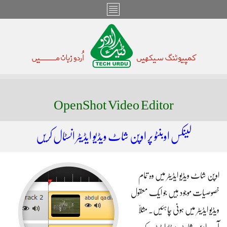
OpenShot Video Editor
لینکس اوبنٹو پر اوپن شاٹ ویڈیو ایڈیٹر انسٹال کریں
اوپن شاٹ ویڈیو ایڈیٹر میں وہ تمام
خصوصیات موجود ہیں جو ایک معقول
ویڈیو ایڈیٹر میں ہونی چاہئیں۔ مثلاً