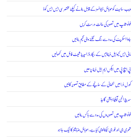
ویب سائیٹ کو موبائل ڈیوائسز کے قابل بنانے کیلئے مختصر سی ایس ایس کوڈ
فوٹو شاپ میں تصویر کی حالت درست کریں
جاوا اسکرپٹ کی مدد سے رنگ گننے والی گیم بنائیں
مائی ایس کیو ایل ڈیٹابیس کے ریکارڈز اسپریڈ شیٹ فائل میں کھولیں
پی ایچ پی میں ایکس ایم ایل ڈیٹا پڑھیں
کورل ڈرا میں لکھائی کے سانچے کے مطابق تصویر کاٹیں
سرچ انجن آپٹیمائزیشن گائیڈ
فوٹو شاپ میں تصویروں کی مدد سے باکس بنائیں
تھری جی اور فور جی ٹیکنالوجی کیا ہے، موبائل جنریشنز کا ایک جائزہ