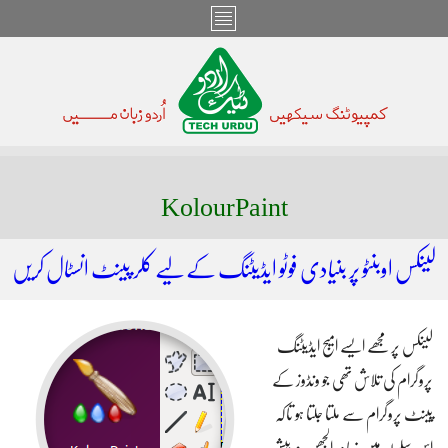
KolourPaint
لینکس اوبنٹو پر بنیادی فوٹو ایڈیٹنگ کے لیے کلر پینٹ انسٹال کریں
لینکس پر مجھے ایسے امیج ایڈیٹنگ
پروگرام کی تلاش تھی جو ونڈوز کے
پینٹ پروگرام سے ملتا جلتا ہو تاکہ