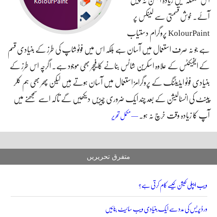
اس سلسلہ میں زیادہ الجھن نہ پیش
آئے۔ خوش قسمتی سے لینکس پر
KolourPaint پروگرام دستیاب
ہے جو نہ صرف استعمال میں آسان ہے بلکہ اس میں فوٹوشاپ کی طرز کے بنیادی قسم
کے ایفیکٹس کے علاوہ اسکرین شاٹس بنانے کا فیچر بھی موجود ہے۔ اگرچہ اس طرز کے
بنیادی فوٹو ایڈیٹنگ کے پروگرامز استعمال میں آسان ہوتے ہیں لیکن پھر بھی ہم کلر
پینٹ کی انسٹالیشن کے بعد چند ایک ضروری چیزیں دیکھیں گے تاکہ اسے سمجھنے میں
آپ کا زیادہ وقت خرچ نہ ہو۔
لینکس اوبنٹو پر بنیادی فوٹو ایڈیٹنگ کے لیے کلر پینٹ
— مکمل تحریر
انسٹال کریں
متفرق تحریریں
ویب ایپلی کیشن کیسے کام کرتی ہے؟
ورڈپریس کی مدد سے ایک بنیادی ویب سائیٹ بنائیں