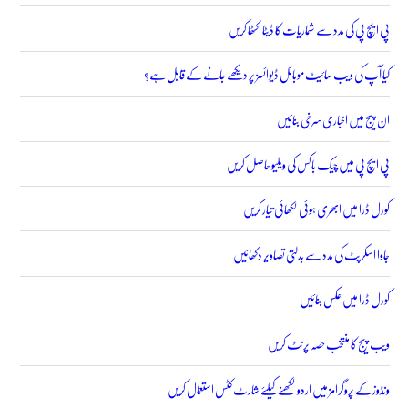
پی ایچ پی کی مدد سے شماریات کا ڈیٹا اکٹھا کریں
کیا آپ کی ویب سائیٹ موبائل ڈیوائسز پر دیکھے جانے کے قابل ہے؟
ان پیج میں اخباری سرخی بنائیں
پی ایچ پی میں چیک باکس کی ویلیو حاصل کریں
کورل ڈرا میں ابھری ہوئی لکھائی تیار کریں
جاوا اسکرپٹ کی مدد سے بدلتی تصاویر دکھائیں
کورل ڈرا میں عکس بنائیں
ویب پیج کا منتخب حصہ پرنٹ کریں
ونڈوز کے پروگرامز میں اردو لکھنے کیلئے شارٹ کٹس استعمال کریں