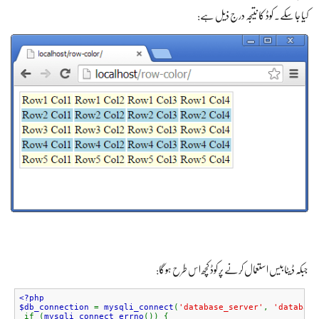
کیا جا سکے۔ کوڈ کا نتیجہ درج ذیل ہے:
جبکہ ڈیٹابیس استعمال کرنے پر کوڈ کچھ اس طرح ہوگا:
<?php
$db_connection
=
mysqli_connect
(
'database_server'
,
'database
if (
mysqli_connect_errno
()) {