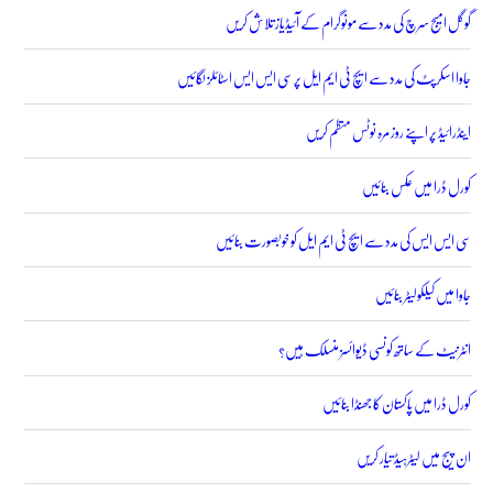
گوگل امیج سرچ کی مدد سے مونوگرام کے آئیڈیاز تلاش کریں
جاوا اسکرپٹ کی مدد سے ایچ ٹی ایم ایل پر سی ایس ایس اسٹائلز لگائیں
اینڈرائیڈ پر اپنے روز مرہ نوٹس منظم کریں
کورل ڈرا میں عکس بنائیں
سی ایس ایس کی مدد سے ایچ ٹی ایم ایل کو خوبصورت بنائیں
جاوا میں کیلکولیٹر بنائیں
انٹرنیٹ کے ساتھ کونسی ڈیوائسز منسلک ہیں؟
کورل ڈرا میں پاکستان کا جھنڈا بنائیں
ان پیج میں لیٹرہیڈ تیار کریں