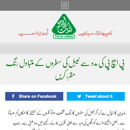
پی ایچ پی کی مدد سے ٹیبل کی سطروں کے متبادل رنگ
مقرر کریں
ماہرین کا خیال ہے کہ اگر ٹیبل کی سطروں کا رنگ مختلف ہو تو نظروں کے بھٹکنے کا امکان کم ہو جاتا
ہے۔ یعنی دیکھنے والے کو رنگوں کی وجہ سے اپنی نظریں جمائے رکھنے میں مدد ملتی ہے۔ ویب