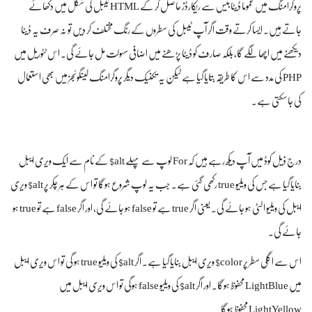
پروگرامنگ میں عموماً‌ ڈیٹابیس سے ریکارڈز حاصل کر کے HTML ٹیبل کی شکل میں دکھائے
جاتے ہیں۔ ایسا کرتے وقت اگر آپ ٹیبل کی سطروں کے رنگ مختلف کر دیں تو نہ صرف یہ ڈیٹا
دیکھنے میں اچھا لگے گا، بلکہ صارف کو ڈیٹا پڑھنے میں اضافی سہولت مل جائے گی۔ اس ٹٹوریل میں
PHP کی مدد سے اس کا طریقہ بتایا گیا ہے لیکن یہ تکنیک دیگر پروگرامنگ لینگوئجز میں بھی استعمال
کی جا سکتی ہے۔
درج ذیل کوڈ میں آپ دیکھ رہے ہیں کہ For لوپ سے پہلے alt$ کے نام سے ایک ویری ایبل
بنایا گیا ہے جس کی ویلیو true رکھی گئی ہے۔ جب یہ لوپ شروع ہوگا تو اس کے ہر چکر پر alt$ ویری
ایبل کی ویلیو الٹی ہو جائے گی۔ یعنی اگر true ہے تو false ہو جائے گی، اور اگر false ہے تو true ہو
جائے گی۔
اس سے اگلی سطر پر color$ ویری ایبل بنایا گیا ہے۔ اگر alt$ کی ویلیو true ہو گی تو اس ویری ایبل
میں LightBlue محفوظ ہوگا۔ اور اگر alt$ کی ویلیو false ہوگی تو اس ویری ایبل میں
LightYellow محفوظ ہوگا۔