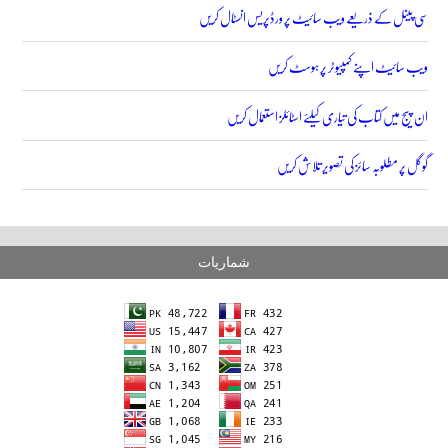
سی پینل کے ذریعے ویب سائیٹ پر ورڈپریس انسٹال کریں
ویب سائیٹ اپنے کمپیوٹر پر ہوسٹ کریں
ان پیج میں کتاب کی تیاری کیلئے اسٹائلز استعمال کریں
گوگل پر مطلوبہ سائز کی تصویر تلاش کریں
شماریات