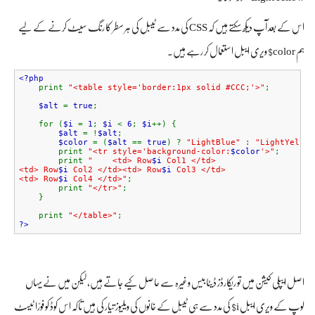
اس کے بعد آپ دیکھ سکتے ہیں کہ CSS کی مدد سے ٹیبل کی ہر سطر کا رنگ سیٹ کرنے کے لیے
ہم color$ ویری ایبل استعمال کر رہے ہیں۔
<?php
print
"<table style='border:1px solid #CCC;'>"
;
$alt
=
true
;
for (
$i
=
1
;
$i
<
6
;
$i
++) {
$alt
= !
$alt
;
$color
= (
$alt
==
true
) ?
"LightBlue"
:
"LightYellow
print
"<tr style='background-color:
$color
'>"
;
print
" <td> Row
$i
Col1 </td>
<td> Row
$i
Col2 </td><td> Row
$i
Col3 </td>
<td> Row
$i
Col4 </td>"
;
print
"</tr>"
;
}
print
"</table>"
;
?>
اصل ایپلی کیشن میں تو ریکارڈز ڈیٹابیس وغیرہ سے حاصل کیے جاتے ہیں، لیکن میں نے یہاں
لوپ کے ویری ایبل i$ کی مدد سے ہی ٹیبل کے خانوں کی ویلیوز تیار کی ہیں تاکہ اس کوڈ کو فورً‌ا ٹیسٹ