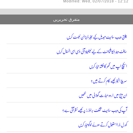
Modified: Wed, 02/07/2018 - 12:12
متفرق تحریریں
چلتی ویب سائیٹ تبدیل کیے بغیر ڈیزائن ٹیسٹ کریں
سافٹ ویئر ڈیویلپمنٹ کے لیے نیٹبینز آئی ڈی ای انسٹال کریں
اسکیچ اپ میں گھر کا نقشہ تیار کریں
سرچ انجنز کیسے کام کرتے ہیں؟
ان پیج میں اردو عبارت گولائی میں لکھیں
آپ کی ویب سائیٹ مختلف براؤزرز پر کیسے نظر آتی ہے؟
کورل ڈرا استعمال کرتے ہوئے لوگو تیار کریں