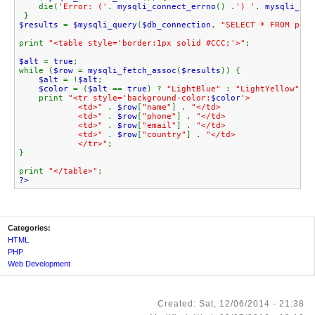
die(
'Error: ('
.
mysqli_connect_errno
() .
') '
.
mysqli_con
}
$results
=
$mysqli_query
(
$db_connection
,
"SELECT * FROM peop
print
"<table style='border:1px solid #CCC;'>"
;
$alt
=
true
;
while (
$row
=
mysqli_fetch_assoc
(
$results
)) {
$alt
= !
$alt
;
$color
= (
$alt
==
true
) ?
"LightBlue"
:
"LightYellow"
;
print
"<tr style='background-color:
$color
'>
<td>"
.
$row
[
"name"
] .
"</td>
<td>"
.
$row
[
"phone"
] .
"</td>
<td>"
.
$row
[
"email"
] .
"</td>
<td>"
.
$row
[
"country"
] .
"</td>
</tr>"
;
}
print
"</table>"
;
?>
Categories:
HTML
PHP
Web Development
Created: Sat, 12/06/2014 - 21:38