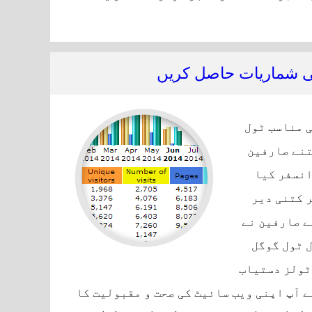
دد سے ہوسٹنگ اکاؤنٹ کی بینڈوتھ بچائیں
ی شماریات حاصل کریں
ی مناسب ٹول
تنے صارفین
انسفر کیا
 کتنی دیر
ے صارفین نے
 ٹول گوگل
ٹولز دستیاب
ے آپ اپنی ویب سائیٹ کی صحت و مقبولیت کا