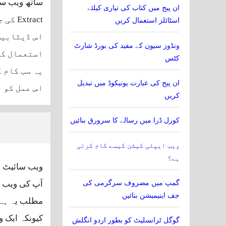
ساتھ ویب سا
ان پیج میں کتاب کی تیاری کیلئے
tract
اسٹائلز استعمال کریں
اس ڈیٹابیس
ونڈوز سیون کے مفید کی بورڈ شارٹ
استعمال کر
کٹس
یہ سب کام 
ان پیج کی عبارت یونیکوڈ میں تبدیل
اس عمل کو 
کریں
کورل ڈرا میں رسالے کا سرورق بنائیں
ویب ایپلی کیشن کیسے کام کرتی
ہے؟
گمپ میں مصروف سرگرمی کی
آپ کی ویب س
جف اینیمیشن بنائیں
مطلب یہ ہے ک
کیونکہ ایک و
گوگل ٹرانسلیٹ کو بطور اردو انگلش