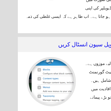
ویلپر کی اپنی
 ہو جاتا ہے۔ اب ظاہر ہے کہ ایسی غلطی کی ذمہ
ور کریں
روپل سیون انسٹال کریں
 لیے موزوں ہے۔
ٹیٹ گورنمنٹ
 شامل ہیں۔
ہیں جو اس کی افادیت میں
 بڑے پیمانے
سائیٹ بنانے کے لیے ڈروپل سیون انسٹال کریں