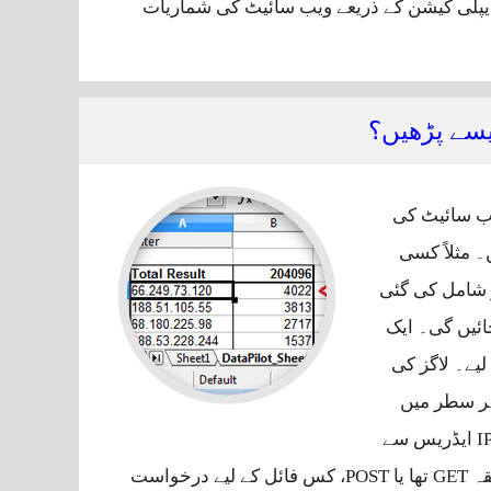
 چلا سکتے ہیں۔ اس ٹٹوریل میں ہم cPanel میں مہیا کی گئی AWStats ایپلی کیشن کے ذریعے ویب سائیٹ کی شماریات
ائیٹ کی شماریات حاصل کریں
سے پڑھیں؟
ب سائیٹ کی
مثلاً‌ کسی
ر شامل کی گئی
ائیں گی۔ ایک
لیے۔ لاگز کی
ہر سطر میں
کسی بھی درخواست کے متعلق مکمل معلومات موجود ہوتی ہیں۔ یعنی کس IP ایڈریس سے
درخواست بھیجی گئی، درخواست کی تاریخ اور وقت کیا تھا، درخواست کا طریقہ GET تھا یا POST، کس فائل کے لیے درخواست