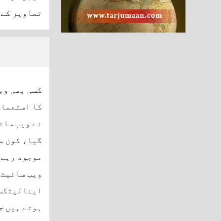
تصاویر کے 
کسی بھی وی
کا استعمال 
نے ویب سائ
گیا، کون س
موجود رہے،
ویب سائیٹ 
اینالیٹکس 
ہوتے ہیں ج