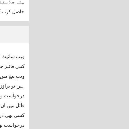
حاصل کرنے ک
ویب سائیٹ 
کتنی فائلز 
ویب پیج میں 
ہیں تو براو
درخواست ویب 
فائل میں ان