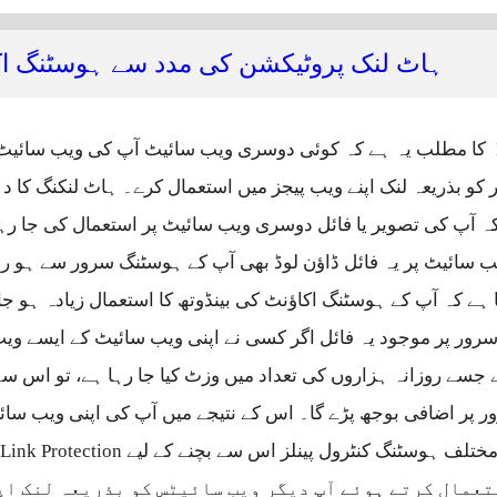
ہاٹ لنک پروٹیکشن کی مدد سے ہوسٹنگ اکاو
کا مطلب یہ ہے کہ کوئی دوسری ویب سائیٹ آپ کی ویب سائی
ر کو بذریعہ لنک اپنے ویب پیجز میں استعمال کرے۔ ہاٹ لنکنگ کا د
کہ آپ کی تصویر یا فائل دوسری ویب سائیٹ پر استعمال کی جا رہ
ب سائیٹ پر یہ فائل ڈاؤن لوڈ بھی آپ کے ہوسٹنگ سرور سے ہو 
 ہے کہ آپ کے ہوسٹنگ اکاؤنٹ کی بینڈوتھ کا استعمال زیادہ ہو جاتا
رور پر موجود یہ فائل اگر کسی نے اپنی ویب سائیٹ کے ایسے ویب
جسے روزانہ ہزاروں کی تعداد میں وزٹ کیا جا رہا ہے، تو اس س
 پر اضافی بوجھ پڑے گا۔ اس کے نتیجے میں آپ کی اپنی ویب 
تعمال کرتے ہوئے آپ دیگر ویب سائیٹس کو بذریعہ لنک اپ