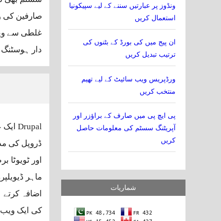
ونڈوز پر عبارتیں سننے کے لیے سپیکونیا
صارفین کی وی
استعمال کریں
غلطی سے ویب
ان پیج میں کی بورڈ کے بٹنوں کی
دار ہوسٹنگ 
ترتیب تبدیل کریں
ورڈپریس ویب سائیٹ کے لیے تھیم
منتخب کریں
پی ایچ پی میں صارف کے براؤزر اور
Drupal
آپریٹنگ سسٹم کی معلومات حاصل
کریں
ڈروپل کی مد
اور ٹویوٹا ب
شماریات
اضافہ کرتے ہ
کی ایک ویب سا