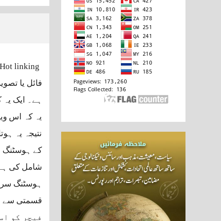
Hot linking
فائل یا تصوی
ہے۔ ایک یہ 
یہ کہ اس وی
نتیجہ یہ ہوتا
کے ہوسٹنگ س
شامل کی ہے 
ہوسٹنگ سرور
فیچر کو اس