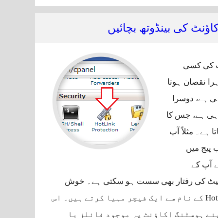
ٔنٹ کی بینڈوتھ بچائیں
ٹ کی کسی
ہرا نقصان ہوتا
ی ہے، دوسرا
رہی ہے، جس کا
 ہے۔ مثلاً‌ آپ
 پیج میں
ے آپ کے
سائیٹ کی رفتار بھی سست ہو سکتی ہے۔ خوش
قسمتی سے مختلف ہوسٹنگ کنٹرول پینلز اس سے بچنے کے لیے HotLink Protection کے نام سے ایک فیچر مہیا کرتے ہیں۔ اس
نے ہوسٹنگ اکاؤنٹ پر موجود فائلز یا