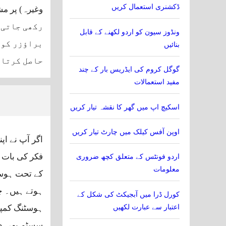
ڈکشنری استعمال کریں
وغیرہ) پر مش
رکھی جاتی 
ونڈوز سیون کو اردو لکھنے کے قابل
براؤزر کو 
بنائیں
حاصل کرتا 
گوگل کروم کی ایڈریس بار کے چند
مفید استعمالات
اسکیچ اپ میں گھر کا نقشہ تیار کریں
اوپن آفس کیلک میں چارٹ تیار کریں
اگر آپ نے ا
فکر کی بات ن
اردو فونٹس کے متعلق کچھ ضروری
معلومات
کے تحت ہوسٹ
ہوتے ہیں۔ چ
کورل ڈرا میں آبجیکٹ کی شکل کے
اعتبار سے عبارت لکھیں
ہوسٹنگ کمپن
سسٹم بھی دس