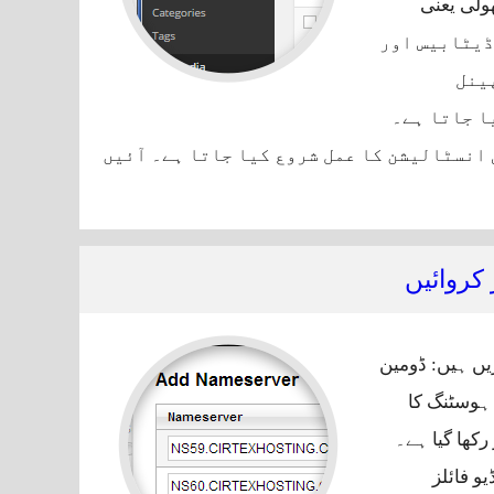
ولی یعنی
ک ڈیٹابیس اور
ینل
ا جاتا ہے۔
ی انسٹالیشن کا عمل شروع کیا جاتا ہے۔ آئیں
 پر ورڈپریس انسٹال کریں
کروائیں
ئیٹ ہوسٹنگ (Hosting) دو الگ چیزیں ہیں: ڈومین
ہوسٹنگ کا
کھا گیا ہے۔
و فائلز