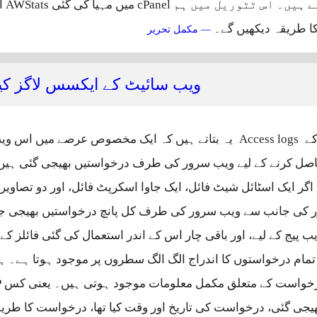
پتہ
ا طریقہ دیکھیں گے۔
اے ڈبلیو سٹیٹس کی مدد سے ویب س
— مکمل تحریر
ویب سائیٹ کے ایکسس لاگز کی
کے
Access logs
یہ بتاتے ہیں کہ ایک مخصوص عرصے میں اس وی
حاصل کرنے کے لیے ویب سرور کی طرف درخواستیں بھیجی گئی ہیں۔ 
اگر ایک اسٹائل شیٹ فائل، ایک جاوا اسکرپٹ فائل، اور دو تصاوی
ٔزر کی جانب سے ویب سرور کی طرف کل پانچ درخواستیں بھیجی ج
پیج کے لیے، اور باقی چار اس کے اندر استعمال کی گئی فائلز کے 
 تمام درخواستوں کا اندراج الگ الگ سطروں پر موجود ہوتا ہے۔ 