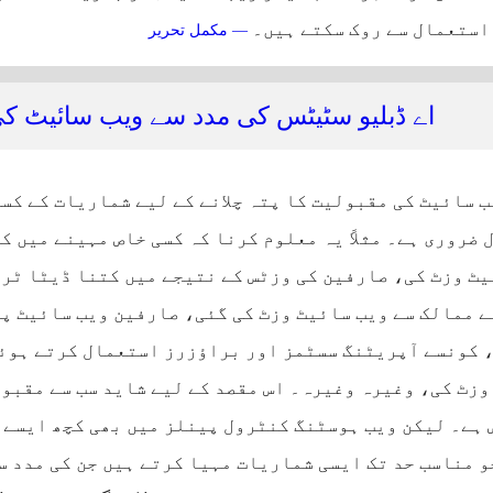
استعمال سے روک سکتے ہیں۔
ہاٹ لنک پروٹیکشن کی م
— مکمل تحریر
اے ڈبلیو سٹیٹس کی مدد سے ویب سائیٹ ک
ب سائیٹ کی مقبولیت کا پتہ چلانے کے لیے شماریات کے کس
ضروری ہے۔ مثلاً‌ یہ معلوم کرنا کہ کسی خاص مہینے میں ک
یٹ وزٹ کی، صارفین کی وزٹس کے نتیجے میں کتنا ڈیٹا ٹر
ے ممالک سے ویب سائیٹ وزٹ کی گئی، صارفین ویب سائیٹ پر
 کونسے آپریٹنگ سسٹمز اور براؤزرز استعمال کرتے ہوئ
وزٹ کی، وغیرہ وغیرہ۔ اس مقصد کے لیے شاید سب سے مقبول
ہے۔ لیکن ویب ہوسٹنگ کنٹرول پینلز میں بھی کچھ ایسے 
و مناسب حد تک ایسی شماریات مہیا کرتے ہیں جن کی مدد س