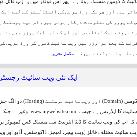
ئیٹ کا ڈومین منسلک ہوتا ہے۔ پھر اس فولڈر میں یہ زپ فائل کھ
Ex کی جاتی ہے۔ اور چونکہ ورڈ پریس کی انسٹالیشن کے لیے ای
 کے یوزر کی معلومات درکار ہوتی ہیں، اس لیے ہوسٹنگ پ
تے ہوئے ایک ڈیٹابیس اور اس کے لیے ایک یوزر بھی بنای
کرنے کے بعد براؤزر میں ویب سائیٹ کھول کر ورڈ پریس ک
مرحلہ وار دیکھتے ہیں:
سی پینل کے ذریعے ویب سائیٹ
— مکمل تحریر
ایک نئی ویب سائیٹ رجسٹر 
ویب سائیٹ ڈومین (Domain) اور ویب سا
ائیٹ کا ایڈریس ہے جیسے
www.mywebsite.com
وغیرہ۔ جبکہ 
ہ آپ کی ویب سائیٹ کا ڈیٹا انٹرنیٹ سے منسلک کس کمپیوٹر پر ر
یب سائیٹ مختلف فائلز (ویب پیجز، امیجز، ڈاکومنٹس، آڈیو اور ویڈی