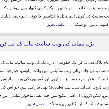
ب سائیٹس ضائع نہ ہو جائیں۔ لیکن کبھی کبھار یوں ہوتا ہے کہ ڈی
 سائیٹ کی کوئی اہم فائل یا ڈیٹابیس کا کوئی اہم حصہ ڈیلیٹ
کمپنی نہیں ہو سکتی۔
ویب سائیٹ کو بیک اپ اور ری سٹ
— مکمل تحریر
بڑے پیمانے کی ویب سائیٹ بنانے کے لیے ڈ
 ایک عام بلاگ سے لے کر ایک حکومتی ادارے تک کی ویب سائیٹ بنانے کے
د سے بنائی جانے والی ویب سائیٹس میں وائٹ ہاؤس، جیارجیا اس
رطانیہ کے علاوہ بہت سے بڑے اداروں اور کمپنیوں کی ویب سائیٹس
ماہر ڈیویلپرز نے ڈروپل کے لیے بہت سے Modules بھی تیار کیے 
یں، لیکن ڈروپل کے اصل پیکیج میں چند ایسے ماجولز شامل ہیں جو
ئیٹ بنانے کے لیے کافی ہیں، مثلاً‌ :
بڑے پیمانے کی ویب 
— مکمل تحریر