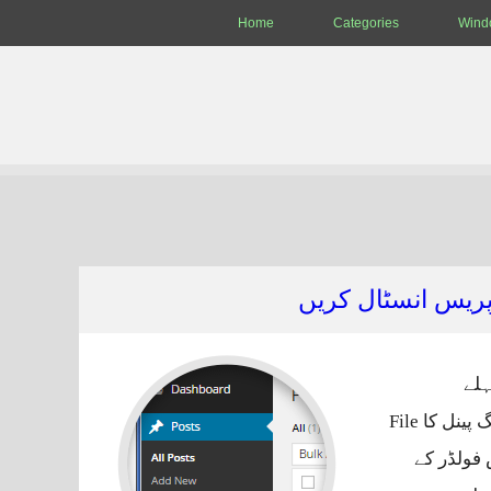
Home
Categories
Wind
پریس انسٹال کریں
ہلے
File
U کی جاتی ہے جس فولڈر کے