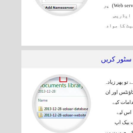
پر
 ایڈریس
یٹ کا مواد
 سٹور کریں
تو پھر زیادہ
ؤنٹس اور ان
امات کیے
 اس لیے
 بیک اپ
 کی صورت میں