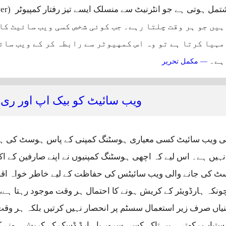
تمل ہوتی ہے جو انٹرنیٹ سے منسلک ایسے تیز رفتار کمپیوٹر
(Web server)
ہیں جو ہر وقت چلتا رہے۔ جب کوئی شخص کسی ویب سائیٹ کا
مہیا کرتا ہے تو وہ اس کمپیوٹر سے رابطہ کر کے ویب سائ
ہے۔
ایک نئی ویب سائیٹ رجسٹر کروائیں
— مکمل تحریر
ویب سائیٹ کو بیک اپ اور ری
پنی ویب سائیٹ کسی معیاری ہوسٹنگ کمپنی کے پاس ہوسٹ کی ہے 
ہیں ہے۔ اس لیے کہ اچھی ہوسٹنگ کمپنیوں نے اپنے صارفین کے اکا
 کی جانے والی ویب سائیٹس کی حفاظت کے لیے خاطر خواہ اقد
ونکہ ہارڈویئر کے کریش ہونے کا احتمال ہر وقت موجود رہتا ہے،
یاں صرف زیر استعمال سسٹم پر انحصار نہیں کرتیں بلکہ ہر وقت
تیاب رکھتی ہیں تاکہ کسی سرور یا ہارڈ ڈسک کے کریش ہونے