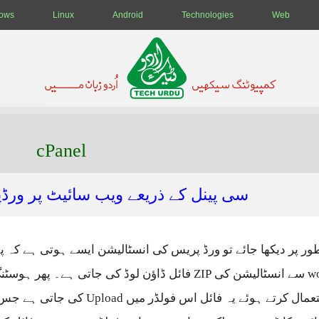
ows
Linux
Android
Technologies
Web
cPanel
سی پینل کے ذریعے ویب سائیٹ پر ورڈ
ر پر دیکھا جائے تو ورڈ پریس کی انسٹالیشن ایسے ہوتی ہے کہ پ
wo
سے انسٹالیشن کی ZIP فائل ڈاؤن لوڈ کی جاتی ہے۔ پھر ہوسٹنگ پینل کا
استعمال کرتے ہوئے یہ فائل اس فولڈر میں pload