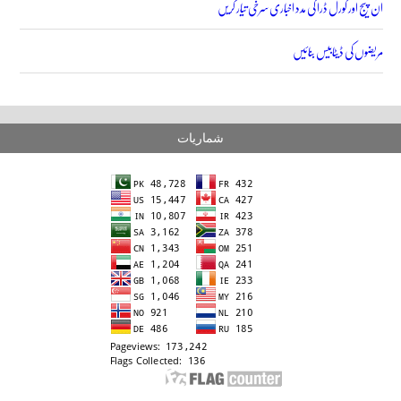
ان پیج اور کورل ڈرا کی مدد اخباری سرخی تیار کریں
مریضوں کی ڈیٹابیس بنائیں
شماریات