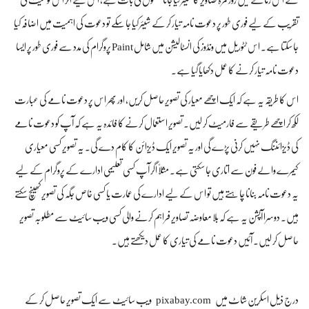
کے اس زمانے میں روز مرہ تصاویر کا شیئر کیا جانا معمول کی بات ہے، اس لیے اگر اس نوعیت کی
تقریب کے لیے فوری طور پر دعوت نامہ تیار کر کے شیئر کیا جا سکے تو دعوت کی اہمیت میں اضافہ کیا
جا سکتا ہے۔ اس ٹٹوریل میں ونڈوز کی انسٹالیشن میں شامل Paint پروگرام کی مدد سے فوری طور پر ایسا
دعوت نامہ تیار کرنے کا عمل دکھایا گیا ہے۔
اس کا طریقہ یہ ہے کہ ایک اچھے معیار کی تصویر حاصل کریں، اور پھر اس پر دعوت نامے کی عبارت
لکھ کر اچھے طریقے سے فارمیٹ کر لیں۔ تصویر استعمال کرنے کا فائدہ یہ ہے کہ آپ کو دعوت نامے
کی ڈیزائننگ نہیں کرنی پڑے گی اور یہ تصویر ایک ڈیزائن کا کام دے گی۔ یہ تصویر کسی معیاری
کیمرے والے فون سے اتاری جا سکتی ہے۔ مثلاً‌ اگر آپ کسی تعلیمی ادارے کے پروگرام کے لیے
یہ دعوت نامہ بنانا چاہتے ہیں تو اس کے لیے ادارے کی عمارت یا کسی خاص جگہ کی تصویر کھینچ سکتے
ہیں۔ دوسرا آپشن یہ ہے کہ بلا معاوضہ تصاویر فراہم کرنے والی کسی ویب سائیٹ سے مطلوبہ تصویر
حاصل کر لیں۔ آئیں دعوت نامے کی تیاری کا عمل دیکھتے ہیں۔
pixabay.com
درج ذیل اسکرین شاٹ میں
ویب سائیٹ سے ایک تصویر حاصل کر کے