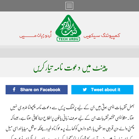
پینٹ میں دعوت نامہ تیار کریں
بعض تقریبات ایسی ہوتی ہیں جن کے لیے پرنٹنگ پریس سے دعوت نامہ چھپوانا ضروری نہیں
ہوتا۔ مثلاً‌ ایسی مختصر تقریبات جن کے لیے صرف زبانی یا فون پر اطلاع دینا کافی ہوتا ہے، جیسا کہ
چھٹی والے دن قریبی دوستوں یا رشتہ داروں کو کھانے پر مدعو کرنا وغیرہ۔ چونکہ سوشل میڈیا اور ای میل