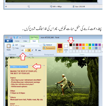
پہلے دعوت نامے کی مکمل عبارت لکھ لیں، پھر اس کی فارمیٹنگ شروع کریں۔