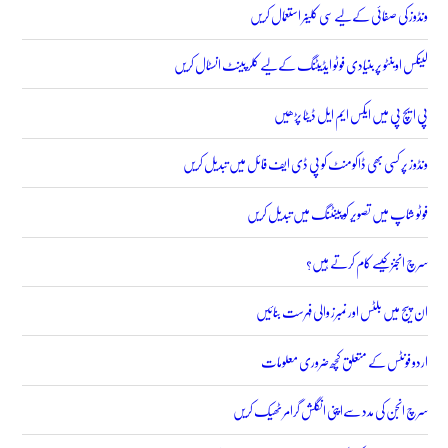
ونڈوز کی صفائی کے لیے سی کلینر استعمال کریں
لینکس اوبنٹو پر بنیادی فوٹو ایڈیٹنگ کے لیے کلر پینٹ انسٹال کریں
پی ایچ پی میں ایکس ایم ایل ڈیٹا پڑھیں
ونڈوز پر کسی بھی ڈاکومنٹ کو پی ڈی ایف فائل میں تبدیل کریں
فوٹو شاپ میں تصویر کو پینٹنگ میں تبدیل کریں
سرچ انجنز کیسے کام کرتے ہیں؟
ان پیج میں بلٹس اور نمبرز والی فہرست بنائیں
اردو فونٹس کے متعلق کچھ ضروری معلومات
سرچ انجن کی مدد سےاپنی انگلش گرامر ٹھیک کریں