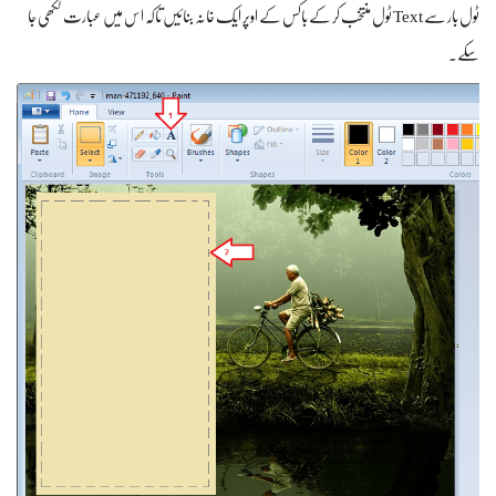
ٹول بار سے Text ٹول منتخب کر کے باکس کے اوپر ایک خانہ بنائیں تاکہ اس میں عبارت لکھی جا
سکے۔