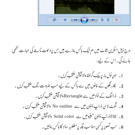
درج ذیل اسکرین شاٹ میں ہم ایک باکس بنا رہے ہیں جس پر دعوت نامے کی عبارت لکھی
جائے گی۔ اس کے لیے:
اوپر ٹول بار پر بیک گراؤنڈ والا آپشن منتخب کریں۔
پھر رنگوں کے خانوں میں سے باکس کے لیے حسب ضرورت رنگ منتخب کریں۔
ڈرائنگ کے ٹولز میں سے Rectangle والا آپشن منتخب کریں۔
No outline
آؤٹ لائن ڈراپ ڈاؤن میں سے
والا آپشن منتخب کریں۔
Solid color
Fill ڈراپ ڈاؤن مینیو میں سے
والا آپشن منتخب کریں۔
اب تصویر پر کسی مناسب جگہ پر مطلوبہ سائز کا باکس بنائیں۔