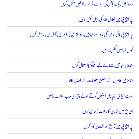
ونڈوز میں چیک باکس کی مدد سے فولڈر اور فائلیں منتخب کریں
پی ایچ پی میں تعارفی کارڈ کی ایپلی کیشن بنائیں
پی ایچ پی مائی ایڈمن کی مدد سے ڈیٹابیس ریکارڈز ایچ ٹی ایم ایل ٹیبل میں حاصل کریں
کورل ڈرا میں عکس بنائیں
ونڈوز پر عبارتیں سننے کے لیے سپیکونیا استعمال کریں
ونڈوز میں فائلوں کے متعلق معلومات کے اضافی کالمز
صرف ایچ ٹی ایم ایل استعمال کرتے ہوئے بنیادی ویب سائیٹ بنائیں
ان پیج میں شادی کا دعوت نامہ تیار کریں
پی ایچ پی میں تاریخ اور وقت پر کام کریں