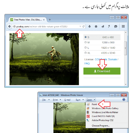
پینٹ پروگرام میں کھولی جا رہی ہے۔