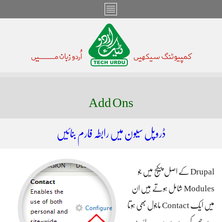
Add Ons
ڈروپل سیون میں رابطہ فارم بنائیں
Drupal کے اصل پیکیج میں جو
Modules شامل ہوتے ہیں ان
میں ایک Contact ماجول بھی ہوتا