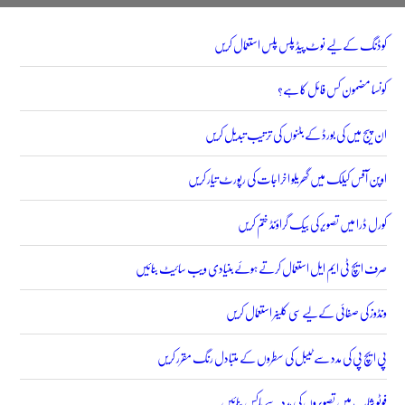
کوڈنگ کے لیے نوٹ پیڈ پلس پلس استعمال کریں
کونسا مضمون کس فائل کا ہے؟
ان پیج میں کی بورڈ کے بٹنوں کی ترتیب تبدیل کریں
اوپن آفس کیلک میں گھریلو اخراجات کی رپورٹ تیار کریں
کورل ڈرا میں تصویر کی بیک گراؤنڈ ختم کریں
صرف ایچ ٹی ایم ایل استعمال کرتے ہوئے بنیادی ویب سائیٹ بنائیں
ونڈوز کی صفائی کے لیے سی کلینر استعمال کریں
پی ایچ پی کی مدد سے ٹیبل کی سطروں کے متبادل رنگ مقرر کریں
فوٹو شاپ میں تصویروں کی مدد سے باکس بنائیں