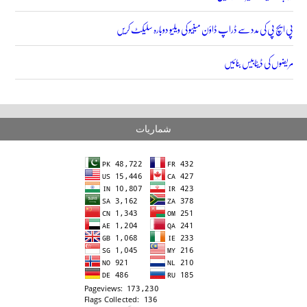
پی ایچ پی کی مدد سے ڈراپ ڈاؤن مینیو کی ویلیو دوبارہ سلیکٹ کریں
مریضوں کی ڈیٹابیس بنائیں
شماریات