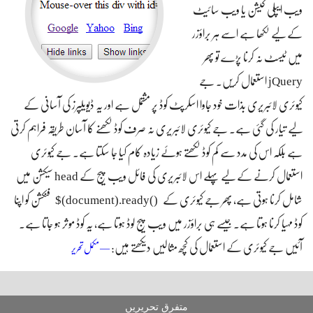
ویب ایپلی کیشن یا ویب سائیٹ
کے لیے لکھا ہے اسے ہر براؤزر
میں ٹیسٹ نہ کرنا پڑے تو پھر
jQuery استعمال کریں۔ جے
کیوئری لائبریری بذات خود جاوا اسکرپٹ کوڈ پر مشتمل ہے اور یہ ڈیویلپرز کی آسانی کے
لیے تیار کی گئی ہے۔ جے کیوئری لائبریری نہ صرف کوڈ لکھنے کا آسان طریقہ فراہم کرتی
ہے بلکہ اس کی مدد سے کم کوڈ لکھتے ہوئے زیادہ کام کیا جا سکتا ہے۔ جے کیوئری
استعمال کرنے کے لیے پہلے اس لائبریری کی فائل ویب پیج کے head سیکشن میں
$(document).ready()
شامل کرنا ہوتی ہے، پھر جے کیوئری کے
فنکشن کو اپنا
کوڈ مہیا کرنا ہوتا ہے۔ جیسے ہی براؤزر میں ویب پیج لوڈ ہوتا ہے، یہ کوڈ موثر ہو جاتا ہے۔
آئیں جے کیوئری کے استعمال کی کچھ مثالیں دیکھتے ہیں:
جاوا اسکرپٹ کی لائبریری
— مکمل تحریر
جے کیوئری استعمال کریں
متفرق تحریریں