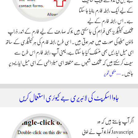
ہے جس کی مدد سے ویب سائیٹ
کے لیے ایک رابطہ فارم بنایا جا سکتا
ہے۔ اس رابطہ فارم کے لیے
مختلف کیٹیگریز بھی فراہم کی جا سکتی ہیں جو کہ صارف کے لیے فارم کے اندر ڈراپ
ڈاؤن مینیو کی صورت میں میسر ہوتی ہیں۔ اسی طرح رابطہ فارم کی ہر کیٹیگری کے ساتھ
ای میل ایڈریس بھی منسلک کیا جا سکتا ہے، یعنی آپ رابطہ فارم اس طرح سے
سیٹ کر سکتے ہیں کہ مختلف شعبوں سے متعلقہ ای میلز انہی کے ای میل ایڈریسز پر
جائیں۔
ڈروپل سیون میں رابطہ فارم بنائیں
— مکمل تحریر
جاوا اسکرپٹ کی لائبریری جے کیوئری استعمال کریں
اگر آپ چاہتے ہیں کہ وہ
Javascript کوڈ جو آپ نے اپنی