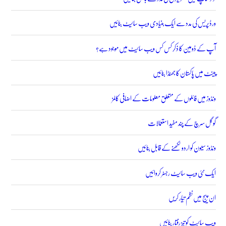
ورڈپریس کی مدد سے ایک بنیادی ویب سائیٹ بنائیں
آپ کے ڈومین کا ذکر کس کس ویب سائیٹ میں موجود ہے؟
پینٹ میں پاکستان کا جھنڈا بنائیں
ونڈوز میں فائلوں کے متعلق معلومات کے اضافی کالمز
گوگل سرچ کے چند مفید استعمالات
ونڈوز سیون کو اردو لکھنے کے قابل بنائیں
ایک نئی ویب سائیٹ رجسٹر کروائیں
ان پیج میں نظم تیار کریں
ویب سائیٹ کو تیز رفتار بنائیں