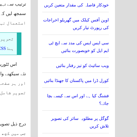
ترتیب سے نہیں
خودکار فاصلہ کی مقدار متعین کریں
اوپن آفس کیلک میں گھریلو اخراجات
استعمال نہی
کی رپورٹ تیار کریں
تحریر 
سی ایس ایس کی مدد سے ایچ ٹی
ہے:
CSS کی مدد سے HTML کو خوبصو
ایم ایل کو خوبصورت بنائیں
ویب سائیٹ کو تیز رفتار بنائیں
کورل ڈرا میں پاکستان کا جھنڈا بنائیں
اور ہر صفحہ
تصویر شامل 
فشنگ کیا ہے اور اس سے کیسے بچا
جائے؟
گوگل پر مطلوبہ سائز کی تصویر
تلاش کریں
جس میں کچھ 