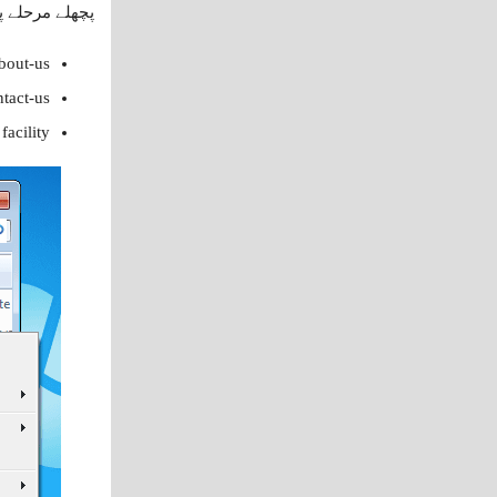
پچھلے مرحلے پ
bout-us
ntact-us
facility