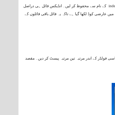
ind
کے نام سے محفوظ کر لیں۔ انڈیکس فائل ہی دراصل
میں عارضی کوڈ لکھا گیا ہے تاکہ یہ فائل باقی فائلوں کے
ے مینیو کھولیں اور index فائل کو کاپی کر کے اسی فولڈر کے اندر مرتبہ تین مرتبہ پیسٹ کر دیں۔ مقصد