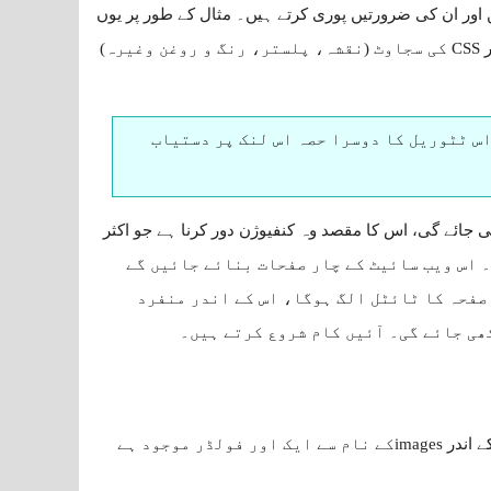
ں اور ان کی ضرورتیں پوری کرتے ہیں۔ مثال کے طور پر یوں
سمجھ لیں کہ ان کے گھر صرف HTML کی اینٹوں کی مدد سے بنائے گئے ہوتے ہیں جن پر CSS کی سجاوٹ (نقشہ، پلستر، رنگ و روغن وغیرہ)
اس ٹٹوریل کا دوسرا حصہ اس لنک پر دستیاب
سائیٹ بنائی جائے گی، اس کا مقصد وہ کنفیوژن دور کرنا ہے جو اکثر
کرنے سے پیدا ہو جاتی ہے۔ اس ویب سائیٹ کے چار صفحات بنائے جائیں گے
 صفحہ کا ٹائٹل الگ ہوگا، اس کے اندر منفرد
ھی جائے گی۔ آئیں کام شروع کرتے ہیں۔
درج ذیل تصویر میں آپ Star Primary School کے نام سے ایک فولڈر دیکھ رہے ہیں۔ اس کے اندر imagesکے نام سے ایک اور فولڈر موجود ہے