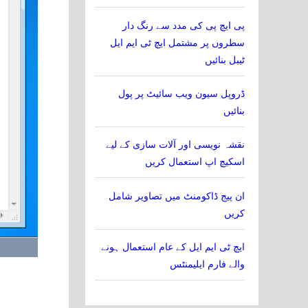
پی ایچ پی کی مدد سے رنگ دار
سطروں پر مشتمل ایچ ٹی ایم ایل
ٹیبل بنائیں
ڈروپل سیون ویب سائیٹ پر پول
بنائیں
نقشہ نویسی اور آلات سازی کے لیے
اسکیچ اپ استعمال کریں
ان پیج ڈاکومنٹ میں تصاویر شامل
کریں
ایچ ٹی ایم ایل کے عام استعمال ہونے
والے فارم ایلیمنٹس