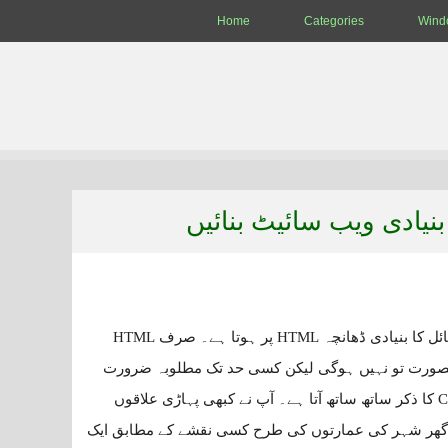
Home
Categories
Wind
نیادی ویب سائیٹ بنائیں
ایک ویب سائیٹ مختلف ویب پیج فائلز سے مل کر بنتی ہے اور کسی بھی ویب پیج فائل کا بنیادی ڈھانچہ HTML پر ہوتا ہے۔ صرف HTML
وبصورت تو نہیں ہوگی لیکن کسی حد تک مطلوبہ ضرورت
پورا کر سکتی ہے۔ جب کسی ویب سائیٹ کی تعمیر کی بات ہوتی ہے تو HTML اور CSS کا ذکر ساتھ ساتھ آتا ہے۔ آپ نے کبھی پہاڑی علاقوں
یہ گھر شہر کی عمارتوں کی طرح کسی نقشے کے مطابق ایک