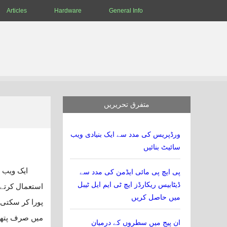
Articles
Hardware
General Info
متفرق تحریریں
ورڈپریس کی مدد سے ایک بنیادی ویب
سائیٹ بنائیں
پی ایچ پی مائی ایڈمن کی مدد سے
ڈیٹابیس ریکارڈز ایچ ٹی ایم ایل ٹیبل
استعمال کرتے
میں حاصل کریں
میں صرف پتھر
ان پیج میں سطروں کے درمیان