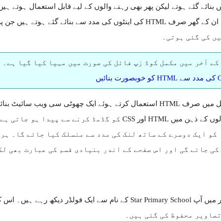
 بنائے گئے ہوتے لیکن پھر بھی رہنے والوں کے لیے قابل استعمال ہوتے ہی
ں کی گئی ہوتی۔
کے آخر میں مکمل کوڈ زپ فائل کی صورت میں مہیا کیا گیا ہے۔ 
رت بنائیں
اس ٹٹوریل میں صرف HTML استعمال کرتے ہوئے ایک چھوٹی سی ویب 
نئے سیکھنے والوں کے ذہن میں HTML اور CSS کو گڈمڈ 
 کو ایک دوسرے کے ساتھ لنک کی مدد سے منسلک کیا جائے گا۔ ہر
کی جائے گی اور اس صفحے کے اندر بنیادی قسم کی عبارت بھی لک
تصاویر محفوظ کی گئی ہیں۔