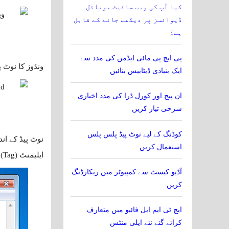
کیا آپ کی ویب سائیٹ موبائل
ڈیوائسز پر دیکھے جانے کے قابل
ہے؟
پی ایچ پی مائی ایڈمن کی مدد سے
ونڈوز کا نوٹ پ
ایک بنیادی ڈیٹابیس بنائیں
ان پیج اور کورل ڈرا کی مدد اخباری
سرخی تیار کریں
کوڈنگ کے لیے نوٹ پیڈ پلس پلس
نوٹ پیڈ کے ان
استعمال کریں
ایلیمنٹ (Tag) کیا کام کر رہا ہے۔
آڈیو کیسٹ سے کمپیوٹر میں ریکارڈنگ
کریں
ایچ ٹی ایم ایل فائیو میں متعارف
کرائے گئے نئے ایلی منٹس