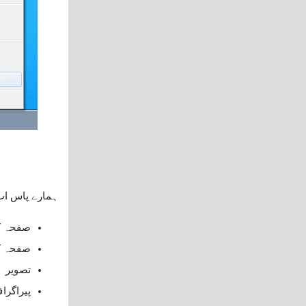
ہمارے پاس اب 
صفحہ کا
صفحہ کا
تصویر
پیراگرا