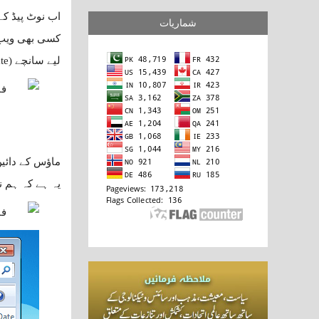
اب نوٹ پیڈ کے File مینیو کی مدد سے اس فائل کو ویب سائیٹ کے فولڈر ک
شماریات
کسی بھی ویب 
لیے سانچے (Template) کا کام دے سکے۔
یہ ہے کہ ہم ن