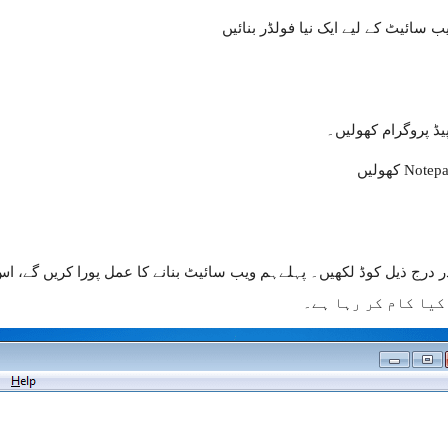
یڈ پروگرام کھولیں۔
در درج ذیل کوڈ لکھیں۔ پہلےہم ویب سائیٹ بنانے کا عمل پورا کریں گے،