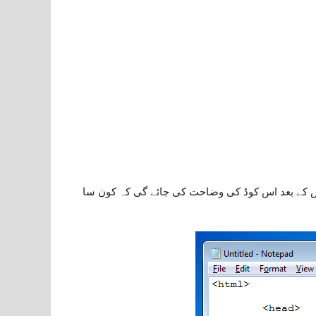
 اس کے بعد اس کوڈ کی وضاحت کی جائے گی کہ کون سا