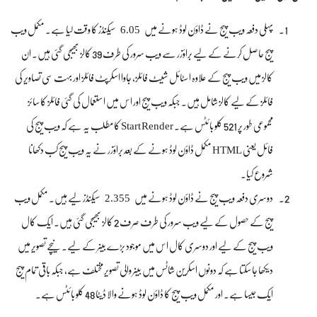
6.05
پہلی دفعہ ویب پیج نے ڈاؤن لوڈ ہونے میں
سیکنڈز کا وقت لیا ہے۔ مکمل ویب
پیج حاصل کرنے کے لیے براؤزر سے ویب سرور کی طرف 39 کالز بھیجی گئی ہیں۔ ان
کالز میں ویب پیج کے علاوہ اسٹائل شیٹ فائلز، جاوا اسکرپٹ فائلز اور بہت سی تصاویر کی
فائلز کے لیے کالز شامل ہیں۔ جبکہ ویب پیج اور اس میں استعمال کی گئی فائلز کا سائز
مجموعی طور پر 521 کلو بائٹس ہے۔ Start Render کا مطلب یہ ہے کہ ویب پیج کی
فائل یعنی HTML مکمل ڈاؤن لوڈ ہونے کے بعد براؤزر نے یہ ویب پیج کب دکھانا
شروع کیا۔
2.355
دوسری دفعہ ویب پیج نے ڈاؤن لوڈ ہونے میں
سیکنڈز لیے ہیں۔ مکمل ویب
پیج کے حصول کے لیے ویب سرور کی طرف صرف 2 کالز بھیجی گئی ہیں۔ ایک کال
ویب پیج کے لیے اور دوسری کال اس میں موجود بڑے بینر کے لیے۔ نیچے تصویر میں
دیکھا جا سکتا ہے کہ دونوں اسکرین شاٹس میں بینر والی تصویر مختلف ہے، جبکہ باقی تمام پیج
ایک جیسا ہے۔ اور مکمل ویب پیج کا ڈاؤن لوڈ ہونے والا ڈیٹا 48 کلو بائٹس ہے۔