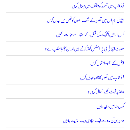
فوٹو شاپ میں تصویر کو پینٹنگ میں تبدیل کریں
ایچ ٹی ایم ایل میں تصویر کے مختلف حصوں کو لنکس میں تبدیل کریں
کورل ڈرا میں آبجیکٹ کی شکل کے اعتبار سے عبارت لکھیں
معروف ایچ ٹی ٹی پی اسٹیٹس کوڈز کونسے ہیں اور ان کا کیا مطلب ہے؟
فونٹس کے سیمبلز استعمال کریں
فوٹو شاپ میں تصویر کا زاویہ تبدیل کریں
ونڈوز پر فونٹ کیسے انسٹال کریں؟
کورل ڈرا میں سایہ بنائیں
ورڈپریس کی مدد سے ایک بنیادی ویب سائیٹ بنائیں