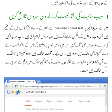
کے ویب پیجز کے ڈاؤن لوڈ ہونے کی رفتار جان سکیں۔
1- ویب سائیٹ کی رفتار ٹیسٹ کرنے والی سروس تلاش کریں
website speed test
میں نے سرچ انجن پر
کے الفاظ کے ساتھ تلاش کیا ہے جس کے نتیجے
میں ایسی ویب سائیٹس کے لنکس سامنے آئے ہیں جو یہ سروس فراہم کرتی ہیں۔ آپ سرچ انجن
کی مدد سے جو سروس بھی منتخب کریں اس میں خاص طور پر یہ دیکھیں کہ اس کے رفتار ٹیسٹ کرنے
والے کمپیوٹرز کن ممالک میں موجود ہیں۔ اس لیے کہ مختلف ممالک میں موجود کمپیوٹرز پر ٹیسٹنگ
سے آپ کو بہتر طور پر اندازہ ہوجائے گا کہ ویب سائیٹ کی رفتار کن ممالک میں توقع کے مطابق ہے
اور کن ممالک میں سست۔