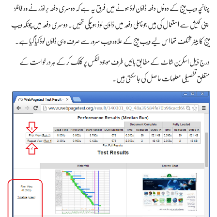
چنانچہ ویب پیج کے دونوں دفعہ ڈاؤن لوڈ ہونے میں فرق یہ ہے کہ دوسری دفعہ براؤزر نے وہ فائلز
اپنی کیش سے استعمال کی ہیں جو پہلی دفعہ میں ڈاؤن لوڈ ہو چکی تھیں۔ دوسری دفعہ میں چونکہ ویب
پیج کا بینر مختلف تھا اس لیے ویب پیج کے علاوہ ویب سرور سے صرف وہی ڈاؤن لوڈ کیا گیا ہے۔
درج ذیل اسکرین شاٹ کے مطابق بائیں طرف موجود لنکس پر کلک کر کے ہر درخواست کے
متعلق تفصیلی معلومات حاصل کی جا سکتی ہیں۔