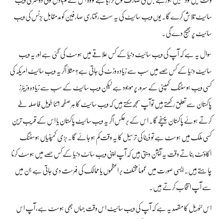
وقت میں لوڈ نہیں ہو رہے جس کی صارف توقع کر رہا ہے تو وہ اس کے متبادل کوئی دوسری ویب
سائیٹ تلاش کرے گا۔ یوں ویب سائیٹ کی یہ سست رفتاری صارفین کو مد مقابل بزنس کی ویب
سائیٹ پر بھیج دے گی۔
سوال یہ ہے کہ آپ کی ویب سائیٹ دنیا کے کس علاقے میں ہوسٹ کی گئی ہے اور یہ ویب
سائیٹ دنیا کے کس حصے میں سب سے زیادہ وزٹ کی جاتی ہے؟ مثلاً‌ اگر یہ ویب سائیٹ امریکہ کی
کسی ویب ہوسٹنگ کمپنی کے سرور پر موجود ہے لیکن ویب سائیٹ کے سب سے زیادہ وزیٹرز
پاکستان سے تعلق رکھتے ہیں تو آپ سمجھ سکتے ہیں کہ ویب سائیٹ کا ہر صفحہ اتنا طویل فاصلہ طے
کرتے ہوئے پاکستان پہنچے گا۔ اس کے برعکس اگر یہ ویب سائیٹ پاکستان یا اس کے قریب ترین
کسی ملک میں ہوسٹ ہے تو ڈیٹا کی ترسیل کا یہ وقت کم ہو جائے گا۔ بڑی کمپنیاں ہوسٹنگ
اکاؤنٹ بناتے وقت یہ آپشن دیتی ہیں کہ آپ اپنی ویب سائٹ دنیا کے کس حصے میں ہوسٹ کرنا
چاہتے ہیں۔ ایسی صورت میں عموماً مختلف بر اعظموں یا ممالک کی فہرست دی جاتی ہے جن میں
سے آپ انتخاب کرتے ہیں۔
اس ٹٹوریل کا مقصد یہ ہے کہ آپ کی ویب سائیٹ اس وقت جہاں بھی ہوسٹ ہے، آپ اس