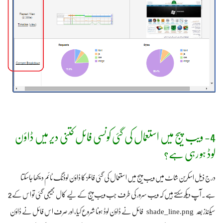
4- ویب پیج میں استعمال کی گئی کونسی فائل کتنی دیر میں ڈاؤن
لوڈ ہو رہی ہے؟
درج ذیل اسکرین شاٹ میں ویب پیج میں استعمال کی گئی فائلز کا ڈاؤن لوڈنگ ٹائم دیکھا جاسکتا
ہے۔ آپ دیکھ سکتے ہیں کہ ویب سرور کی طرف جب ویب پیج کے لیے کال بھیجی گئی تو اس کے 2
shade_line.png
سیکنڈز بعد
فائل نے ڈاؤن لوڈ ہونا شروع کیا، اور صرف اس فائل نے ڈاؤن