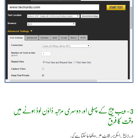
3- ویب پیج کے پہلی اور دوسری مرتبہ ڈاؤن لوڈ ہونے میں
وقت کا فرق
درج ذیل اسکرین شاٹ میں دیکھا جا سکتا ہے کہ: