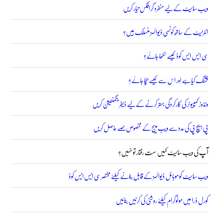
ویب سائیٹ کے لیے منفرد گرافکس تیار کریں
انٹرنیٹ کے ساتھ کونسی ڈیوائسز منسلک ہیں؟
سی ایس ایس کوڈ کیسے لکھا جائے؟
فشنگ کیا ہے اور اس سے کیسے بچا جائے؟
ونڈوز کمپیوٹر کی کارکردگی بہتر کرنے کے لیے ڈیفریگمنٹیشن کریں
پی ایچ پی کی مدد سے ویب پیج کے مخصوص حصے حاصل کریں
آپ کی ویب سائیٹ کہیں سست رفتار تو نہیں؟
ویب سائیٹ کو موبائل ڈیوائسز کے قابل بنانے کیلئے مختصر سی ایس ایس کوڈ
کورل ڈرا میں مونوگرام کیلئے روشنی کی کرنیں بنائیں