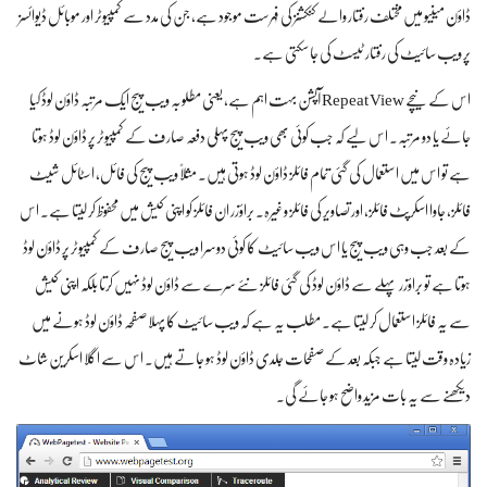
ڈاؤن مینیو میں مختلف رفتار والے کنکشنز کی فہرست موجود ہے، جن کی مدد سے کمپیوٹر اور موبائل ڈیوائسز
پر ویب سائیٹ کی رفتار ٹیسٹ کی جا سکتی ہے۔
اس کے نیچے Repeat View آپشن بہت اہم ہے، یعنی مطلوبہ ویب پیج ایک مرتبہ ڈاؤن لوڈ کیا
جائے یا دو مرتبہ۔ اس لیے کہ جب کوئی بھی ویب پیج پہلی دفعہ صارف کے کمپیوٹر پر ڈاؤن لوڈ ہوتا
ہے تو اس میں استعمال کی گئی تمام فائلز ڈاؤن لوڈ ہوتی ہیں۔ مثلاً‌ ویب پیج کی فائل، اسٹائل شیٹ
فائلز، جاوا اسکرپٹ فائلز، اور تصاویر کی فائلز وغیرہ۔ براؤزر ان فائلز کو اپنی کیش میں محفوظ کر لیتا ہے۔ اس
کے بعد جب وہی ویب پیج یا اس ویب سائیٹ کا کوئی دوسرا ویب پیج صارف کے کمپیوٹر پر ڈاؤن لوڈ
ہوتا ہے تو براؤزر پہلے سے ڈاؤن لوڈ کی گئی فائلز نئے سرے سے ڈاؤن لوڈ نہیں کرتا بلکہ اپنی کیش
سے یہ فائلز استعمال کر لیتا ہے۔ مطلب یہ ہے کہ ویب سائیٹ کا پہلا صفحہ ڈاؤن لوڈ ہونے میں
زیادہ وقت لیتا ہے جبکہ بعد کے صفحات جلدی ڈاؤن لوڈ ہو جاتے ہیں۔ اس سے اگلا اسکرین شاٹ
دیکھنے سے یہ بات مزید واضح ہو جائے گی۔