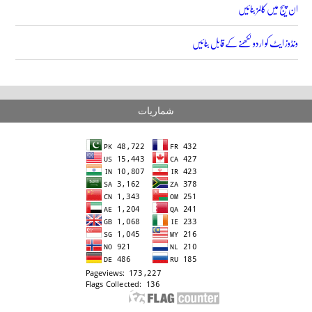
ان پیج میں کالمز بنائیں
ونڈوز ایٹ کو اردو لکھنے کے قابل بنائیں
شماریات