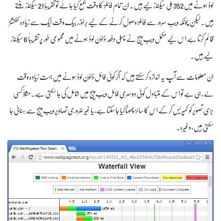
لوڈ ہونے میں 352 ملی سیکنڈز لیے ہیں۔ ان تمام فائلز کا وقت جمع کیا جائے تو تقریباً‌ 21 سیکنڈز بنتے
ہیں۔ لیکن چونکہ ویب سرور سے فائلز وصول کرنے کے لیے براؤزر بیک وقت ایک سے زیادہ کنکشنز
قائم کرتا ہے اس لیے مکمل ویب پیج نے پہلی دفعہ ڈاؤن لوڈ ہونے میں مجموعی طور پر تقریباً‌ 6 سیکنڈز
لیے ہیں۔
ان معلومات سے آپ یہ اندازہ کر سکتے ہیں کہ اگر کوئی فائل ڈاؤن لوڈ ہونے میں بہت زیادہ وقت
لے رہی ہے تو اس کے متبادل کوئی دوسری فائل ویب پیج میں شامل کی جا سکتی ہے۔ مثلاً‌ کسی
بڑی تصویر کو کمپریس کر کے اس کا سائز چھوٹا کیا جا سکتا ہے، یا غیر ضروری تصاویر ویب پیج سے ہٹائی جا
سکتی ہیں، وغیرہ۔