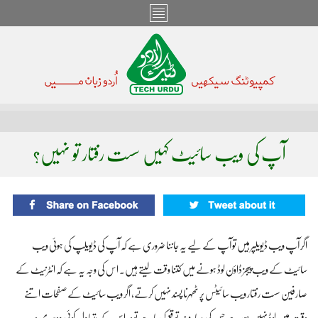
آپ کی ویب سائیٹ کہیں سست رفتار تو نہیں؟
اگر آپ ویب ڈیویلپر ہیں تو آپ کے لیے یہ جاننا ضروری ہے کہ آپ کی ڈیویلپ کی ہوئی ویب
سائیٹ کے ویب پیجز ڈاؤن لوڈ ہونے میں کتنا وقت لیتے ہیں۔ اس کی وجہ یہ ہے کہ انٹرنیٹ کے
صارفین سست رفتار ویب سائیٹس پر ٹھہرنا پسند نہیں کرتے، اگر ویب سائیٹ کے صفحات اتنے