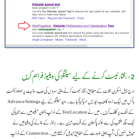
2- رفتار ٹیسٹ کرنے کے لیے سیٹنگز کی ویلیوز فراہم کریں
درج ذیل اسکرین شاٹ کے مطابق رفتار ٹیسٹ کرنے والی سروس کی ویب سائیٹ پر موجود ٹیکسٹ
باکس میں ٹیک اردو کا ویب ایڈریس مہیا کیا گیا ہے۔ مزید سیٹنگز کے لیے Advance Settings
کے لنک پر کلک کریں۔ میں نے Test Location کے ڈراپ ڈاؤن مینیو میں سے انڈیا کی
ایک جگہ منتخب کی ہے جو کہ پاکستان کے قریب ترین ہے۔ براؤزر کے خانے کی ویلیو میں نے
تبدیل نہیں کی، آپ اپنی ضرورت کے مطابق تبدیل کر سکتے ہیں۔ Connection کے ڈراپ