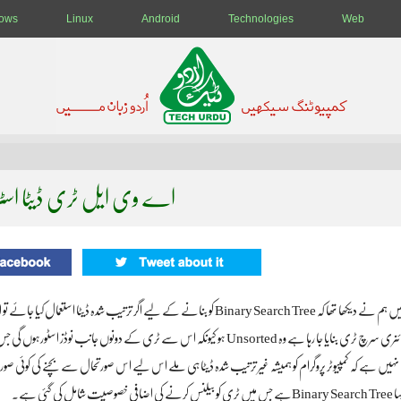
ows
Linux
Android
Technologies
Web
اے وی ایل ٹری ڈیٹا اسٹرک
جس ڈیٹا کی مدد سے بائنری سرچ ٹری بنایا جا رہا ہے وہ Unsorted ہو کیونکہ اس سے ٹری
ی گئی ہے۔