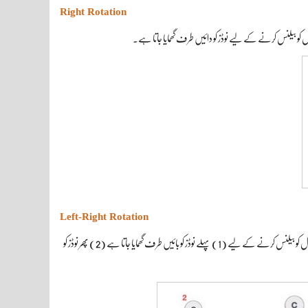
Right Rotation
 کو بیلنس کرنے کے لیے نوڈز کو دائیں طرف گھمایا جاتا ہے۔
Left-Right Rotation
اگر کسی نوڈ کے بائیں طرف والے چائلڈ کے نیچے دائیں طرف نئی نوڈ شامل کرنے سے بیلنس خراب ہو رہا ہو تو پھر اس لیول کو بیلنس کرنے کے لیے (1) پہلے نوڈز کو بائیں طرف گھمایا جاتا ہے (2) پھر نوڈز کو