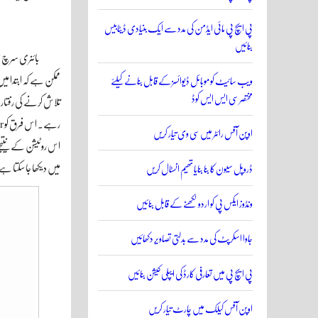
پی ایچ پی مائی ایڈمن کی مدد سے ایک بنیادی ڈیٹابیس
بنائیں
بائنری سرچ ٹ
ممکن ہے کہ ابتدا می
ویب سائیٹ کو موبائل ڈیوائسز کے قابل بنانے کیلئے
مختصر سی ایس ایس کوڈ
اوپن آفس رائٹر میں سی وی تیار کریں
میں دیکھا جا سکتا ہ
ڈروپل سیون کا بنا بنایا تھیم انسٹال کریں
ونڈوز ایکس پی کو اردو لکھنے کے قابل بنائیں
جاوا اسکرپٹ کی مدد سے بدلتی تصاویر دکھائیں
پی ایچ پی میں تعارفی کارڈ کی ایپلی کیشن بنائیں
اوپن آفس کیلک میں چارٹ تیار کریں