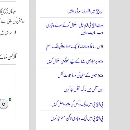
ان پیج میں اخباری سرخی بنائیں
جیسا کہ ذکر 
روٹیشن کی جاتی ہے تو بائنری س
صرف ایچ ٹی ایم ایل استعمال کرتے ہوئے بنیادی
ویب سائیٹ بنائیں
اے وی ایل ٹر
ڈاس ۔ مائیکروسافٹ کا ایک بھولا ہوا آپریٹنگ سسٹم
اگر کسی نوڈ 
ونڈوز پر عبارتیں سننے کے لیے سپیکونیا استعمال کریں
ونڈوز سیون کے مفید کی بورڈ شارٹ کٹس
اوپن آفس میں مارک شیٹس تیار کریں
پی ایچ پی میں چیک باکس کی ویلیو حاصل کریں
پی ایچ پی میں ایک بنیادی لاگن سسٹم تیار کریں