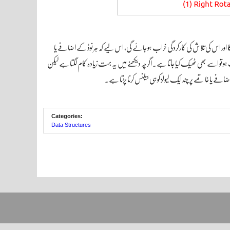
ا اور اس کی تلاش کی کارکردگی خراب ہو جائے گی، اس لیے کہ ہر نوڈ کے اضافے یا
 تو اسے بھی ٹھیک کیا جاتا ہے۔ اگرچہ دیکھنے میں یہ بہت زیادہ کام لگتا ہے لیکن
فے یا خاتمے پر چند ایک لیولز کو ہی بیلنس کرنا پڑتا ہے۔
Categories:
Data Structures