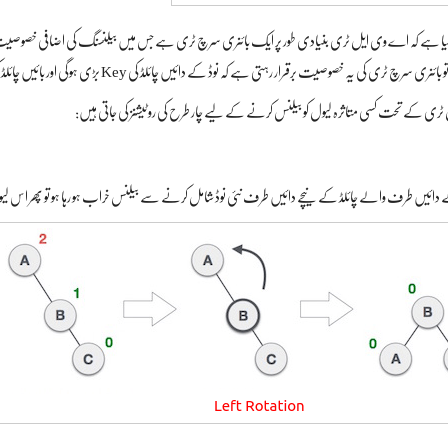
کیا گیا ہے کہ اے وی ایل ٹری بنیادی طور پر ایک بائنری سرچ ٹری ہے جس میں بیلنسنگ کی اضافی خصو
رچ ٹری کی یہ خصوصیت برقرار رہتی ہے کہ نوڈ کے دائیں چائلڈ کی Key بڑی ہوگی اور بائیں چائلڈ کی Key چھوٹی ہوگی۔
ی کے تحت کسی متاثرہ لیول کو بیلنس کرنے کے لیے چار طرح کی روٹیشنز کی جاتی ہیں:
کے دائیں طرف والے چائلڈ کے نیچے دائیں طرف نئی نوڈ شامل کرنے سے بیلنس خراب ہو رہا ہو تو پھر اس لیول