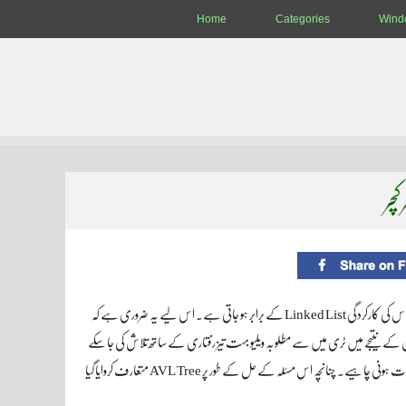
Home
Categories
Wind
چر
پچھلے ٹٹوریل میں ہم نے دیکھا تھا کہ Binary Search Tree کو بنانے کے لیے اگر ترتیب شدہ ڈیٹا استعمال کیا جائے تو اس کی کارکردگی Linked List کے برابر ہو جاتی ہے۔ اس لیے یہ ضروری ہے کہ
 کے دونوں جانب نوڈز اسٹورہوں گی جس کے نتیجے میں ٹری میں سے مطلوبہ ویلیو بہت تیز رفتاری کے ساتھ تلاش کی جا سکے
گی۔ لیکن یہ ضروری نہیں ہے کہ کمپیوٹر پروگرام کو ہمیشہ غیر ترتیب شدہ ڈیٹا ہی ملے اس لیے اس صورتحال سے بچنے کی کوئی صورت ہونی چاہیے۔ چنانچہ اس مسئلہ کے حل کے طور پر AVL Tree متعارف کروایا گیا