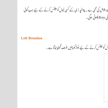
صیت شامل کی گئی ہے۔ چنانچہ ٹری کے کسی لیول کو بیلنس کرنے کے لیے جب کوئی
Left Rotation
 کو بیلنس کرنے کے لیے نوڈز کو بائیں طرف گھمایا جاتا ہے۔