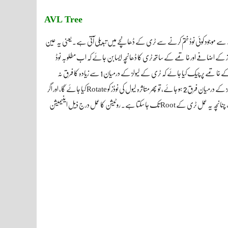
AVL Tree
لے سے موجود کوئی نوڈ ختم کرنے سے ٹری کے ڈھانچے میں تبدیلی آتی ہے۔ یعنی یہ عین
ڈز کے اضافے اور خاتمے کے ساتھ ٹری کا ڈھانچہ ایسا بن جائے کہ اب مطلوبہ نوڈ
تلاش کرنے کی رفتار بہت کم ہو جائے۔ چنانچہ اے وی ایل ٹری اس طرح سے کام کرتا ہے کہ نئی نوڈ کے اضافے یا پرانی نوڈ کے خاتمے پر چیک کیا جائے کہ ٹری کے لیولز کے درمیان 1 سے زیادہ کا فرق نہ
رہے۔ اس فرق کو Balance Factor کہا جاتا ہے۔ یعنی نئی نوڈ شامل کرنے یا کوئی نوڈ ختم کرنے کے بعد جیسے ہی ٹری کے لیولز کے درمیان فرق 2 ہو جائے، تو پھر متاثرہ لیول کی نوڈز کو Rotate کیا جائے گا، اور اگر
اس روٹیشن کے نتیجے میں اس سے اوپر والے لیول کا بیلنس خراب ہو جائے تو اسے بھی روٹیشن کے ذریعے بیلنس کیا جائے گا، چنانچہ یہ عمل ٹری کے Root تک جا سکتا ہے۔ روٹیشن کا عمل درج ذیل اینیمیشن