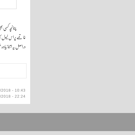
چنانچہ کسی ب
خاتمے پر اس لیول کا
دراصل یہ اتنا زیادہ
/2018 - 10:43
6/2018 - 22:24