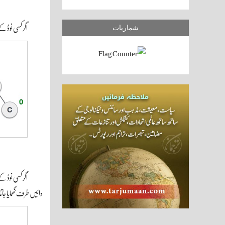
شماریات
اگر کسی نوڈ 
دائیں طرف گھمایا جا