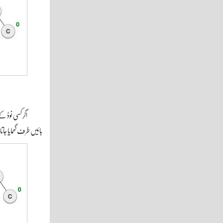
بائیں طرف گھمایا جا