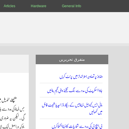
Articles
Hardware
General Info
متفرق تحریریں
ونڈوز پر تصاویر بہتر انداز میں پرنٹ کریں
جاوا اسکرپٹ کی مدد سے رنگ گننے والی گیم بنائیں
مائی ایس کیو ایل ڈیٹابیس کے ریکارڈز اسپریڈ شیٹ فائل
میں کھولیں
پی ایچ پی کی مدد سے شماریات کا ڈیٹا اکٹھا کریں
جو کہ دراصل ایک ایسا Binary Search Treeہے جس میں ٹری کو بیلنس کرنے کی اضافی خصوصیت شامل ک