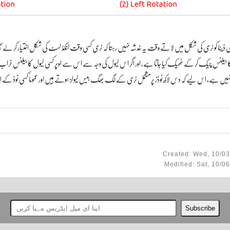
ھی ڈیٹا کو ٹری کی شکل میں لاتے وقت یہ خدشہ نہیں رہتا کہ ٹری کسی وقت لنکڈ لسٹ کی شکل اختیار کر لے گ
 بیلنس چیک کر کے ٹھیک کیا جاتا ہے، اور اگر اس لیول کی وجہ سے اس سے اوپر کسی لیول کا بیلنس خراب ہو
 نہیں ہے، اس لیے کہ دس لاکھ نوڈز پر مشتمل ٹری کے لگ بھگ بیس لیولز ہوتے ہیں اور عموماً کسی نوڈ کے اضا
Created: Wed, 10/03
Modified: Sat, 10/0