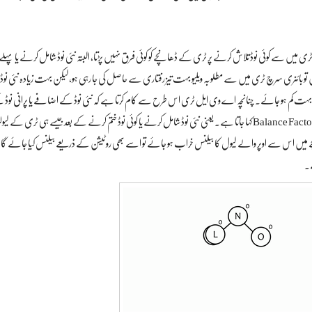
ری میں سے کوئی نوڈ تلاش کرنے پر ٹری کے ڈھانچے کو کوئی فرق نہیں پڑتا، البتہ نئی نوڈ شامل کرنے یا پہ
ں تو بائنری سرچ ٹری میں سے مطلوبہ ویلیو بہت تیز رفتاری سے حاصل کی جا رہی ہو، لیکن بہت زیادہ نئی نو
ے۔