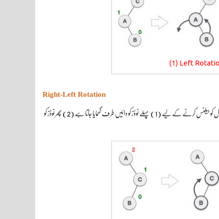
Right-Left Rotation
اگر کسی نوڈ کے دائیں طرف والے چائلڈ کے نیچے بائیں طرف نئی نوڈ شامل کرنے سے بیلنس خراب ہو رہا ہو تو پھر اس لیول کو بیلنس کرنے کے لیے (1) پہلے نوڈز کو دائیں طرف گھمایا جاتا ہے (2) پھر نوڈز کو