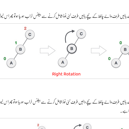
کے بائیں طرف والے چائلڈ کے نیچے بائیں طرف نئی نوڈ شامل کرنے سے بیلنس خراب ہو رہا ہو تو پھر اس لیول
تا ہے۔