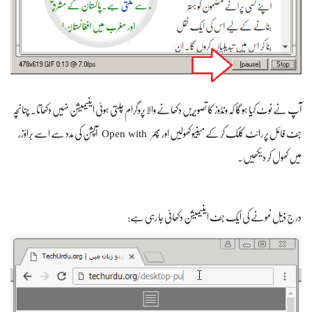
آپ نے نوٹ کیا ہوگا کہ ونڈوز کا تصویریں دکھانے والا پروگرام چلتی ہوئی اینیمیشن نہیں دکھاتا۔ چنانچہ
Open with
جف فائل پر رائٹ کلک کر کے مینیو کھولیں اور پھر
آپشن کی مدد سے اسے براؤزر
میں کھول کر دیکھیں۔
درج ذیل نمونے کی ایک جف اینیمیشن دکھائی جا رہی ہے: