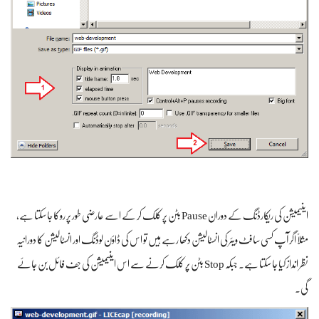
اینیمیشن کی ریکارڈنگ کے دوران Pause بٹن پر کلک کر کے اسے عارضی طور پر روکا جا سکتا ہے،
مثلاً اگر آپ کسی سافٹ ویئر کی انسٹالیشن دکھا رہے ہیں تو اس کی ڈاؤن لوڈنگ اور انسٹالیشن کا دورانیہ
نظر انداز کیا جا سکتا ہے۔ جبکہ Stop بٹن پر کلک کرنے سے اس اینیمیشن کی جف فائل بن جائے
گی۔