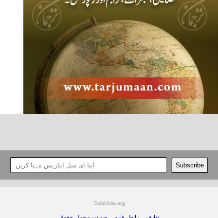
TechUrdu.org
تعارف
رابطہ فارم
ضمانت و جملہ حقوق