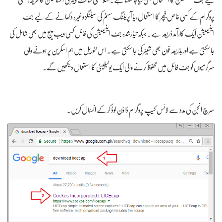
لیے جف اینیمیشن کا استعمال بھی کیا جا سکتا ہے۔مثلاً کسی سافٹ ویئر کی انسٹالیشن کا طریقہ، کسی
پروگرام کے کسی خاص فیچر کا استعمال، یا آپریٹنگ سسٹم کی سیٹنگز وغیرہ دکھانے کے لیے جف
اینیمیشن ایک کارآمد ذریعہ ہے۔ جبکہ تیارشدہ جف اینیمیشن کی فائل کسی ویب پیج میں بھی شامل کی
جا سکتی ہے اور بذریعہ فون بھی شیئر کی جا سکتی ہے۔ اس ٹٹوریل میں ہم اسکرین پر ہونے والی
سرگرمیوں کو جف فائل میں محفوظ کرنے والی ایک یوٹیلیٹی کا استعمال دیکھیں گے۔
سرچ انجن کی مدد سے لائس کیپ پروگرام ڈاؤن لوڈ کر کے انسٹال کریں۔