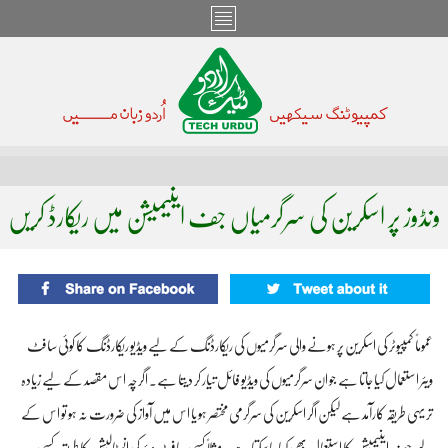
ونڈوز پر اسکرین کی سرگرمیاں جف اینیمیشن میں ریکارڈ کریں
عموماً کمپیوٹر کی اسکرین پر ہونے والی سرگرمیوں کی ریکارڈنگ کے لیے ویڈیو ریکارڈنگ کا کوئی سافٹ
ویئر استعمال کیا جاتا ہے جو ان سرگرمیوں کی ویڈیو فائل تیار کر دیتا ہے۔ اگرچہ اس مقصد کے لیے زیادہ
تر یہی طریقہ کارآمد ہے لیکن اگر اسکرین کی سرگرمی مختصر ہو یا اس میں آواز کی ضرورت نہ ہو تو اس کے