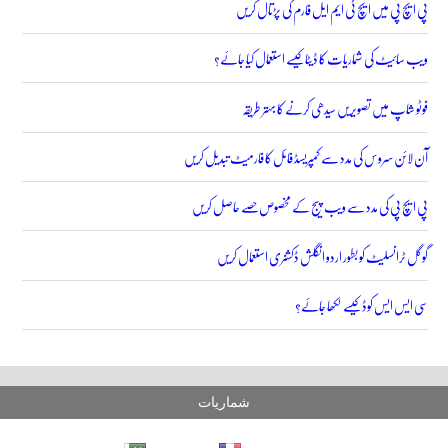
پی ایچ پی میں ایچ ٹی ایم ایل فارم کی پڑتال کریں
ویب سائیٹ کی شماریات کا ڈیٹا کیسے استعمال کیا جائے؟
فوٹو شاپ میں تصویریں سیدھی کرنے کا بہتر طریقہ
آن لائن سروس کی مدد سے کمپریسڈ فائل کا فارمیٹ تبدیل کریں
پی ایچ پی کی مدد سے ویب پیج کے مخصوص حصے حاصل کریں
گوگل ٹرانسلیٹ کو بطور اردو انگلش ڈکشنری استعمال کریں
سی ایس ایس کوڈ کیسے لکھا جائے؟
شماریات