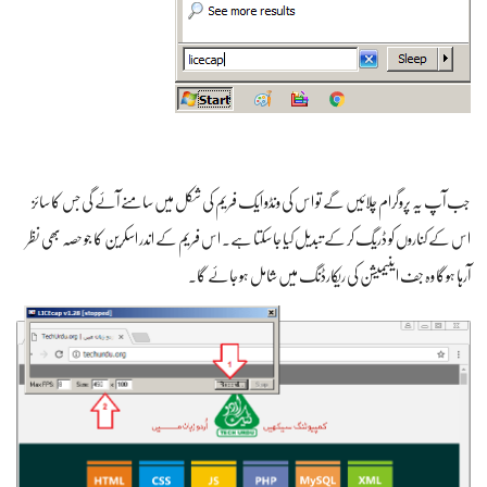
جب آپ یہ پروگرام چلائیں گے تو اس کی ونڈو ایک فریم کی شکل میں سامنے آئے گی جس کا سائز
اس کے کناروں کو ڈریگ کر کے تبدیل کیا جا سکتا ہے۔ اس فریم کے اندر اسکرین کا جو حصہ بھی نظر
آرہا ہوگا وہ جف اینیمیشن کی ریکارڈنگ میں شامل ہو جائے گا۔