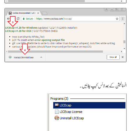
انسٹالیشن کے بعد لائس کیپ چلائیں۔