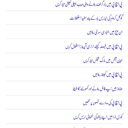
پی ایچ پی میں بار گراف بنانے والی ویب ایپلی کیشن تیار کریں
گوگل کروم کی ایڈریس بار کے چند مفید استعمالات
ان پیج میں اخباری سرخی بنائیں
پی ایچ پی میں فیصلہ کیلئے ٹرنری آپریٹرز استعمال کریں
اوپن آفس میں مارک شیٹس تیار کریں
پی ایچ پی میں کیلنڈر بنائیں
ونڈوز میں زپ فائل بنانے اور کھولنے کا طریقہ
پی ایچ پی کی مدد سے تصویر پر لکھیں
کورل ڈرا میں اپنے ہاتھ کی لکھائی ٹریس کریں