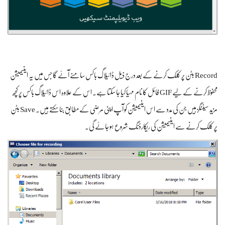
Record بٹن پر کلک کرنے کے بعد درج ذیل ڈائیلاگ باکس سامنے آئے گا جس میں یہ اینیمیشن
محفوظ کرنے کے لیے GIF فائل کا نام مہیا کیا جا سکتا ہے۔ اس کے علاوہ اس ڈائیلاگ باکس پر کچھ
مزید سیٹنگز ہیں جن کی مدد سے اس اینیمیشن کو آپ اپنی مرضی کے مطابق بنا سکتے ہیں۔ Save بٹن
پر کلک کرنے سے اینیمیشن کی ریکارڈنگ شروع ہو جائے گی۔